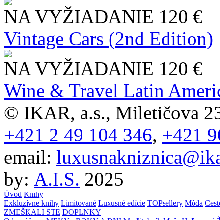
NA VYŽIADANIE
120 €
Vintage Cars (2nd Edition)
NA VYŽIADANIE
120 €
Wine & Travel Latin Ameri
© IKAR, a.s., Miletičova 23
+421 2 49 104 346
,
+421 9
email:
luxusnakniznica@ika
by:
A.I.S.
2025
Úvod
Knihy
Exkluzívne knihy
Limitované
Luxusné edície
TOPsellery
Móda
Cest
ZMEŠKALI STE
DOPLNKY