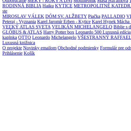
Odporúčame
MEKY - ROKY A DNI
Modlitebník
Maša Haľamová
RODINNÁ BIBLIA
Haiku
KYTICE
METROPOLITNÉ KATEDR
ste
MIROSLAV VÁLEK
DÓM SV. ALŽBETY
Piačka
PALLADIO
V
Peteraj - Vyznania
Karel Jaromír Erben - Kytice
Karel Hynek Mácha 
VEĽKÝ ATLAS SVETA
VELIKÁN MICHELANGELO
Biblie s 
GLÓBUS & ATLAS
Harry Potter box
Leonardo 500 Luxusná edícia
kaplnka
OTTO
Leonardo
Michelangelo
VŠESTRANNÝ RAFFAE
Luxusná knižnica
O projekte
Novinky emailom
Obchodné podmienky
Formulár pre od
Prihlásenie
Košík