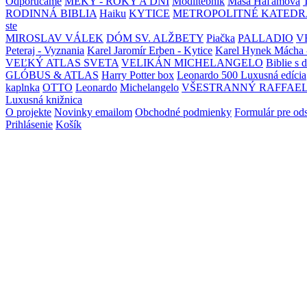
Odporúčame
MEKY - ROKY A DNI
Modlitebník
Maša Haľamová
RODINNÁ BIBLIA
Haiku
KYTICE
METROPOLITNÉ KATEDR
ste
MIROSLAV VÁLEK
DÓM SV. ALŽBETY
Piačka
PALLADIO
V
Peteraj - Vyznania
Karel Jaromír Erben - Kytice
Karel Hynek Mácha 
VEĽKÝ ATLAS SVETA
VELIKÁN MICHELANGELO
Biblie s 
GLÓBUS & ATLAS
Harry Potter box
Leonardo 500 Luxusná edícia
kaplnka
OTTO
Leonardo
Michelangelo
VŠESTRANNÝ RAFFAE
Luxusná knižnica
O projekte
Novinky emailom
Obchodné podmienky
Formulár pre od
Prihlásenie
Košík