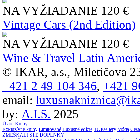
NA VYŽIADANIE
120 €
Vintage Cars (2nd Edition)
NA VYŽIADANIE
120 €
Wine & Travel Latin Ameri
© IKAR, a.s., Miletičova 23
+421 2 49 104 346
,
+421 9
email:
luxusnakniznica@ika
by:
A.I.S.
2025
Úvod
Knihy
Exkluzívne knihy
Limitované
Luxusné edície
TOPsellery
Móda
Cest
ZMEŠKALI STE
DOPLNKY