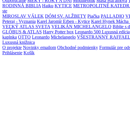
Odporúčame
MEKY - ROKY A DNI
Modlitebník
Maša Haľamová
RODINNÁ BIBLIA
Haiku
KYTICE
METROPOLITNÉ KATEDR
ste
MIROSLAV VÁLEK
DÓM SV. ALŽBETY
Piačka
PALLADIO
V
Peteraj - Vyznania
Karel Jaromír Erben - Kytice
Karel Hynek Mácha 
VEĽKÝ ATLAS SVETA
VELIKÁN MICHELANGELO
Biblie s 
GLÓBUS & ATLAS
Harry Potter box
Leonardo 500 Luxusná edícia
kaplnka
OTTO
Leonardo
Michelangelo
VŠESTRANNÝ RAFFAE
Luxusná knižnica
O projekte
Novinky emailom
Obchodné podmienky
Formulár pre od
Prihlásenie
Košík