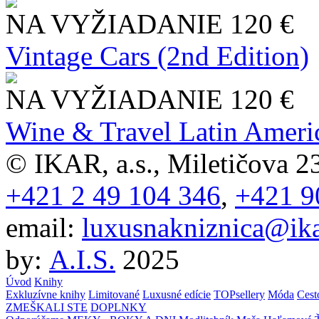
NA VYŽIADANIE
120 €
Vintage Cars (2nd Edition)
NA VYŽIADANIE
120 €
Wine & Travel Latin Ameri
© IKAR, a.s., Miletičova 23
+421 2 49 104 346
,
+421 9
email:
luxusnakniznica@ika
by:
A.I.S.
2025
Úvod
Knihy
Exkluzívne knihy
Limitované
Luxusné edície
TOPsellery
Móda
Cest
ZMEŠKALI STE
DOPLNKY