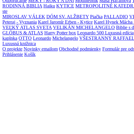
Odporúčame
MEKY - ROKY A DNI
Modlitebník
Maša Haľamová
RODINNÁ BIBLIA
Haiku
KYTICE
METROPOLITNÉ KATEDR
ste
MIROSLAV VÁLEK
DÓM SV. ALŽBETY
Piačka
PALLADIO
V
Peteraj - Vyznania
Karel Jaromír Erben - Kytice
Karel Hynek Mácha 
VEĽKÝ ATLAS SVETA
VELIKÁN MICHELANGELO
Biblie s 
GLÓBUS & ATLAS
Harry Potter box
Leonardo 500 Luxusná edícia
kaplnka
OTTO
Leonardo
Michelangelo
VŠESTRANNÝ RAFFAE
Luxusná knižnica
O projekte
Novinky emailom
Obchodné podmienky
Formulár pre od
Prihlásenie
Košík