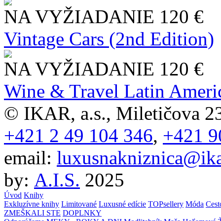
NA VYŽIADANIE
120 €
Vintage Cars (2nd Edition)
NA VYŽIADANIE
120 €
Wine & Travel Latin Ameri
© IKAR, a.s., Miletičova 23
+421 2 49 104 346
,
+421 9
email:
luxusnakniznica@ika
by:
A.I.S.
2025
Úvod
Knihy
Exkluzívne knihy
Limitované
Luxusné edície
TOPsellery
Móda
Cest
ZMEŠKALI STE
DOPLNKY