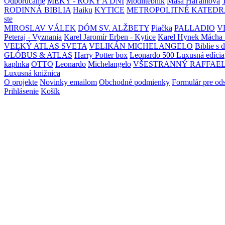
Odporúčame
MEKY - ROKY A DNI
Modlitebník
Maša Haľamová
RODINNÁ BIBLIA
Haiku
KYTICE
METROPOLITNÉ KATEDR
ste
MIROSLAV VÁLEK
DÓM SV. ALŽBETY
Piačka
PALLADIO
V
Peteraj - Vyznania
Karel Jaromír Erben - Kytice
Karel Hynek Mácha 
VEĽKÝ ATLAS SVETA
VELIKÁN MICHELANGELO
Biblie s 
GLÓBUS & ATLAS
Harry Potter box
Leonardo 500 Luxusná edícia
kaplnka
OTTO
Leonardo
Michelangelo
VŠESTRANNÝ RAFFAE
Luxusná knižnica
O projekte
Novinky emailom
Obchodné podmienky
Formulár pre od
Prihlásenie
Košík