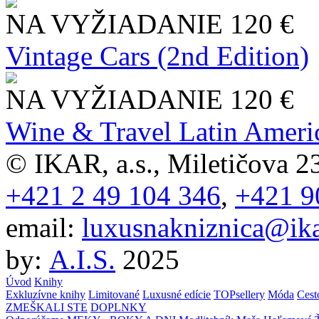
NA VYŽIADANIE
120 €
Vintage Cars (2nd Edition)
NA VYŽIADANIE
120 €
Wine & Travel Latin Ameri
© IKAR, a.s., Miletičova 23
+421 2 49 104 346
,
+421 9
email:
luxusnakniznica@ika
by:
A.I.S.
2025
Úvod
Knihy
Exkluzívne knihy
Limitované
Luxusné edície
TOPsellery
Móda
Cest
ZMEŠKALI STE
DOPLNKY