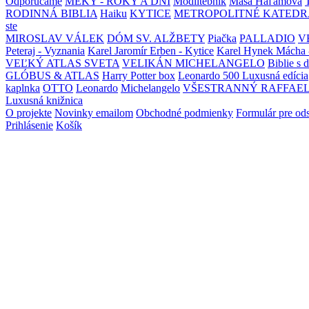
Odporúčame
MEKY - ROKY A DNI
Modlitebník
Maša Haľamová
RODINNÁ BIBLIA
Haiku
KYTICE
METROPOLITNÉ KATEDR
ste
MIROSLAV VÁLEK
DÓM SV. ALŽBETY
Piačka
PALLADIO
V
Peteraj - Vyznania
Karel Jaromír Erben - Kytice
Karel Hynek Mácha 
VEĽKÝ ATLAS SVETA
VELIKÁN MICHELANGELO
Biblie s 
GLÓBUS & ATLAS
Harry Potter box
Leonardo 500 Luxusná edícia
kaplnka
OTTO
Leonardo
Michelangelo
VŠESTRANNÝ RAFFAE
Luxusná knižnica
O projekte
Novinky emailom
Obchodné podmienky
Formulár pre od
Prihlásenie
Košík