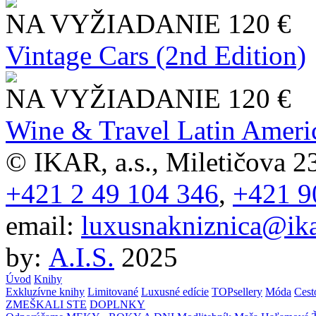
NA VYŽIADANIE
120 €
Vintage Cars (2nd Edition)
NA VYŽIADANIE
120 €
Wine & Travel Latin Ameri
© IKAR, a.s., Miletičova 23
+421 2 49 104 346
,
+421 9
email:
luxusnakniznica@ika
by:
A.I.S.
2025
Úvod
Knihy
Exkluzívne knihy
Limitované
Luxusné edície
TOPsellery
Móda
Cest
ZMEŠKALI STE
DOPLNKY