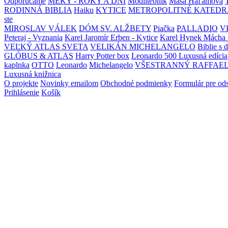
Odporúčame
MEKY - ROKY A DNI
Modlitebník
Maša Haľamová
RODINNÁ BIBLIA
Haiku
KYTICE
METROPOLITNÉ KATEDR
ste
MIROSLAV VÁLEK
DÓM SV. ALŽBETY
Piačka
PALLADIO
V
Peteraj - Vyznania
Karel Jaromír Erben - Kytice
Karel Hynek Mácha 
VEĽKÝ ATLAS SVETA
VELIKÁN MICHELANGELO
Biblie s 
GLÓBUS & ATLAS
Harry Potter box
Leonardo 500 Luxusná edícia
kaplnka
OTTO
Leonardo
Michelangelo
VŠESTRANNÝ RAFFAE
Luxusná knižnica
O projekte
Novinky emailom
Obchodné podmienky
Formulár pre od
Prihlásenie
Košík