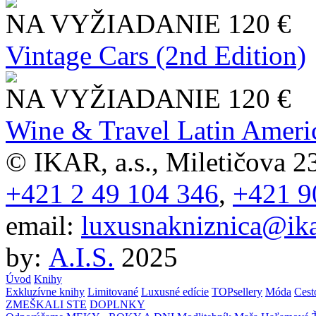
NA VYŽIADANIE
120 €
Vintage Cars (2nd Edition)
NA VYŽIADANIE
120 €
Wine & Travel Latin Ameri
© IKAR, a.s., Miletičova 23
+421 2 49 104 346
,
+421 9
email:
luxusnakniznica@ika
by:
A.I.S.
2025
Úvod
Knihy
Exkluzívne knihy
Limitované
Luxusné edície
TOPsellery
Móda
Cest
ZMEŠKALI STE
DOPLNKY