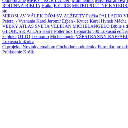
Odporúčame
MEKY - ROKY A DNI
Modlitebník
Maša Haľamová
RODINNÁ BIBLIA
Haiku
KYTICE
METROPOLITNÉ KATEDR
ste
MIROSLAV VÁLEK
DÓM SV. ALŽBETY
Piačka
PALLADIO
V
Peteraj - Vyznania
Karel Jaromír Erben - Kytice
Karel Hynek Mácha 
VEĽKÝ ATLAS SVETA
VELIKÁN MICHELANGELO
Biblie s 
GLÓBUS & ATLAS
Harry Potter box
Leonardo 500 Luxusná edícia
kaplnka
OTTO
Leonardo
Michelangelo
VŠESTRANNÝ RAFFAE
Luxusná knižnica
O projekte
Novinky emailom
Obchodné podmienky
Formulár pre od
Prihlásenie
Košík