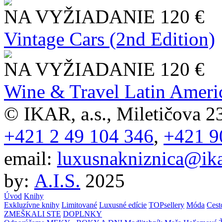
NA VYŽIADANIE
120 €
Vintage Cars (2nd Edition)
NA VYŽIADANIE
120 €
Wine & Travel Latin Ameri
© IKAR, a.s., Miletičova 23
+421 2 49 104 346
,
+421 9
email:
luxusnakniznica@ika
by:
A.I.S.
2025
Úvod
Knihy
Exkluzívne knihy
Limitované
Luxusné edície
TOPsellery
Móda
Cest
ZMEŠKALI STE
DOPLNKY