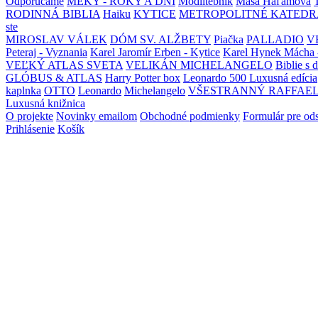
Odporúčame
MEKY - ROKY A DNI
Modlitebník
Maša Haľamová
RODINNÁ BIBLIA
Haiku
KYTICE
METROPOLITNÉ KATEDR
ste
MIROSLAV VÁLEK
DÓM SV. ALŽBETY
Piačka
PALLADIO
V
Peteraj - Vyznania
Karel Jaromír Erben - Kytice
Karel Hynek Mácha 
VEĽKÝ ATLAS SVETA
VELIKÁN MICHELANGELO
Biblie s 
GLÓBUS & ATLAS
Harry Potter box
Leonardo 500 Luxusná edícia
kaplnka
OTTO
Leonardo
Michelangelo
VŠESTRANNÝ RAFFAE
Luxusná knižnica
O projekte
Novinky emailom
Obchodné podmienky
Formulár pre od
Prihlásenie
Košík