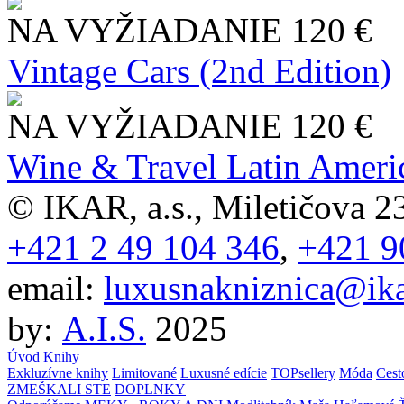
NA VYŽIADANIE
120 €
Vintage Cars (2nd Edition)
NA VYŽIADANIE
120 €
Wine & Travel Latin Ameri
© IKAR, a.s., Miletičova 23
+421 2 49 104 346
,
+421 9
email:
luxusnakniznica@ika
by:
A.I.S.
2025
Úvod
Knihy
Exkluzívne knihy
Limitované
Luxusné edície
TOPsellery
Móda
Cest
ZMEŠKALI STE
DOPLNKY