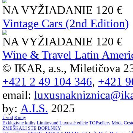
NA VYŽIADANIE
120 €
Vintage Cars (2nd Edition)
NA VYŽIADANIE
120 €
Wine & Travel Latin Ameri
© IKAR, a.s., Miletičova 23
+421 2 49 104 346
,
+421 9
email:
luxusnakniznica@ika
by:
A.I.S.
2025
Úvod
Knihy
Exkluzívne knihy
Limitované
Luxusné edície
TOPsellery
Móda
Cest
ZMEŠKALI STE
DOPLNKY