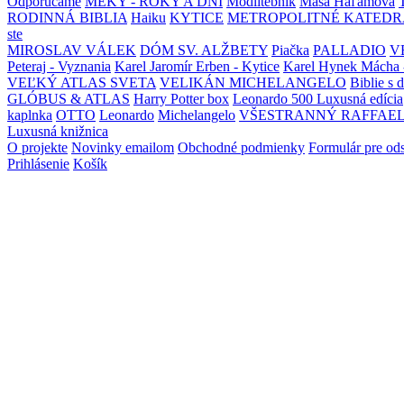
Odporúčame
MEKY - ROKY A DNI
Modlitebník
Maša Haľamová
RODINNÁ BIBLIA
Haiku
KYTICE
METROPOLITNÉ KATEDR
ste
MIROSLAV VÁLEK
DÓM SV. ALŽBETY
Piačka
PALLADIO
V
Peteraj - Vyznania
Karel Jaromír Erben - Kytice
Karel Hynek Mácha 
VEĽKÝ ATLAS SVETA
VELIKÁN MICHELANGELO
Biblie s 
GLÓBUS & ATLAS
Harry Potter box
Leonardo 500 Luxusná edícia
kaplnka
OTTO
Leonardo
Michelangelo
VŠESTRANNÝ RAFFAE
Luxusná knižnica
O projekte
Novinky emailom
Obchodné podmienky
Formulár pre od
Prihlásenie
Košík