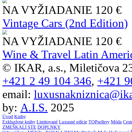
NA VYŽIADANIE
120 €
Vintage Cars (2nd Edition)
NA VYŽIADANIE
120 €
Wine & Travel Latin Ameri
© IKAR, a.s., Miletičova 23
+421 2 49 104 346
,
+421 9
email:
luxusnakniznica@ika
by:
A.I.S.
2025
Úvod
Knihy
Exkluzívne knihy
Limitované
Luxusné edície
TOPsellery
Móda
Cest
ZMEŠKALI STE
DOPLNKY