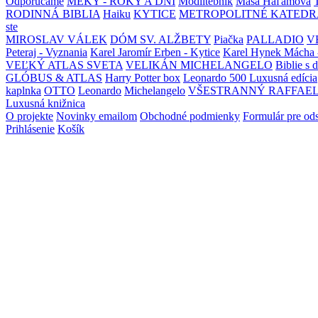
Odporúčame
MEKY - ROKY A DNI
Modlitebník
Maša Haľamová
RODINNÁ BIBLIA
Haiku
KYTICE
METROPOLITNÉ KATEDR
ste
MIROSLAV VÁLEK
DÓM SV. ALŽBETY
Piačka
PALLADIO
V
Peteraj - Vyznania
Karel Jaromír Erben - Kytice
Karel Hynek Mácha 
VEĽKÝ ATLAS SVETA
VELIKÁN MICHELANGELO
Biblie s 
GLÓBUS & ATLAS
Harry Potter box
Leonardo 500 Luxusná edícia
kaplnka
OTTO
Leonardo
Michelangelo
VŠESTRANNÝ RAFFAE
Luxusná knižnica
O projekte
Novinky emailom
Obchodné podmienky
Formulár pre od
Prihlásenie
Košík