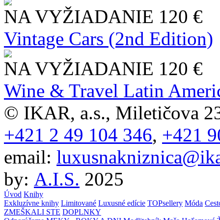
NA VYŽIADANIE
120 €
Vintage Cars (2nd Edition)
NA VYŽIADANIE
120 €
Wine & Travel Latin Ameri
© IKAR, a.s., Miletičova 23
+421 2 49 104 346
,
+421 9
email:
luxusnakniznica@ika
by:
A.I.S.
2025
Úvod
Knihy
Exkluzívne knihy
Limitované
Luxusné edície
TOPsellery
Móda
Cest
ZMEŠKALI STE
DOPLNKY