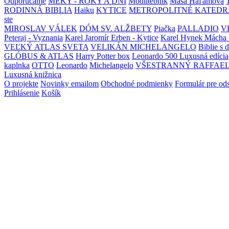
Odporúčame
MEKY - ROKY A DNI
Modlitebník
Maša Haľamová
RODINNÁ BIBLIA
Haiku
KYTICE
METROPOLITNÉ KATEDR
ste
MIROSLAV VÁLEK
DÓM SV. ALŽBETY
Piačka
PALLADIO
V
Peteraj - Vyznania
Karel Jaromír Erben - Kytice
Karel Hynek Mácha 
VEĽKÝ ATLAS SVETA
VELIKÁN MICHELANGELO
Biblie s 
GLÓBUS & ATLAS
Harry Potter box
Leonardo 500 Luxusná edícia
kaplnka
OTTO
Leonardo
Michelangelo
VŠESTRANNÝ RAFFAE
Luxusná knižnica
O projekte
Novinky emailom
Obchodné podmienky
Formulár pre od
Prihlásenie
Košík