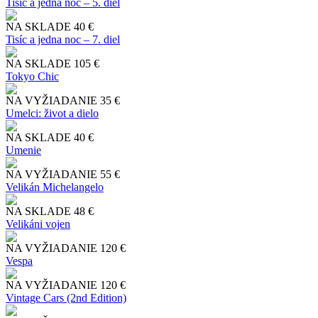
Tisíc a jedna noc – 5. diel
NA SKLADE
40 €
Tisíc a jedna noc – 7. diel
NA SKLADE
105 €
Tokyo Chic
NA VYŽIADANIE
35 €
Umelci: život a dielo
NA SKLADE
40 €
Umenie
NA VYŽIADANIE
55 €
Velikán Michelangelo
NA SKLADE
48 €
Velikáni vojen
NA VYŽIADANIE
120 €
Vespa
NA VYŽIADANIE
120 €
Vintage Cars (2nd Edition)