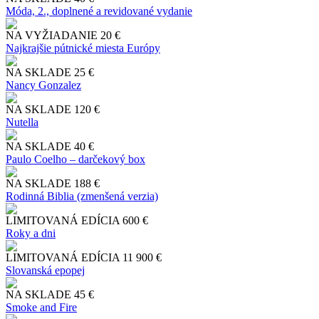
Móda, 2., doplnené a revidované vydanie
NA VYŽIADANIE
20 €
Najkrajšie pútnické miesta Európy
NA SKLADE
25 €
Nancy Gonzalez
NA SKLADE
120 €
Nutella
NA SKLADE
40 €
Paulo Coelho – darčekový box
NA SKLADE
188 €
Rodinná Biblia (zmenšená verzia)
LIMITOVANÁ EDÍCIA
600 €
Roky a dni
LIMITOVANÁ EDÍCIA
11 900 €
Slo​vanská epopej
NA SKLADE
45 €
Smoke and Fire