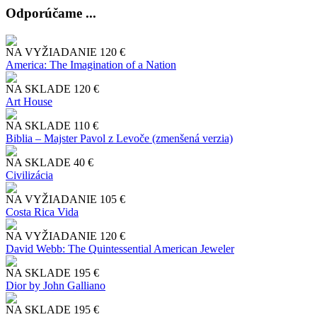
Odporúčame ...
NA VYŽIADANIE
120 €
America: The Imagination of a Nation
NA SKLADE
120 €
Art House
NA SKLADE
110 €
Biblia – Majster Pavol z Levoče (zmenšená verzia)
NA SKLADE
40 €
Civilizácia
NA VYŽIADANIE
105 €
Costa Rica Vida
NA VYŽIADANIE
120 €
David Webb: The Quintessential American Jeweler
NA SKLADE
195 €
Dior by John Galliano
NA SKLADE
195 €