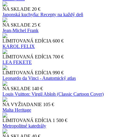
NA SKLADE
20 €
Japonská kuchyňa: Recepty na každý deň
NA SKLADE
25 €
Jean-Michel Frank
LIMITOVANÁ EDÍCIA
600 €
KAROL FELIX
LIMITOVANÁ EDÍCIA
700 €
LEA FEKETE
LIMITOVANÁ EDÍCIA
990 €
Leonardo da Vinci - Anatomický atlas
NA SKLADE
140 €
Louis Vuitton: Virgil Abloh (Classic Cartoon Cover)
NA VYŽIADANIE
105 €
Malta Heritage
LIMITOVANÁ EDÍCIA
1 500 €
Metropolitné katedrály
NA SKLADE
40 €