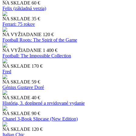
NA SKLADE
60 €
Felix (základná verzia)
NA SKLADE
35 €
Ferrari: 75 rokov
NA VYŽIADANIE
120 €
Football Roots: The Spirit of the Game
NA VYŽIADANIE
1 400 €
Football: The Impossible Collection
NA SKLADE
170 €
Fred
NA SKLADE
59 €
Génius Gustave Doré
NA SKLADE
40 €
História, 3. doplnené a revidované vydanie
NA SKLADE
90 €
Chanel 3-Book Slipcase (New Edition)
NA SKLADE
120 €
Italian Chic