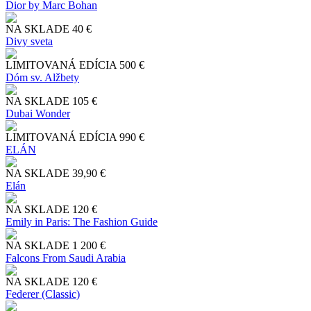
Dior by Marc Bohan
NA SKLADE
40 €
Divy sveta
LIMITOVANÁ EDÍCIA
500 €
Dóm sv. Alžbety
NA SKLADE
105 €
Dubai Wonder
LIMITOVANÁ EDÍCIA
990 €
ELÁN
NA SKLADE
39,90 €
Elán
NA SKLADE
120 €
Emily in Paris: The Fashion Guide
NA SKLADE
1 200 €
Falcons From Saudi Arabia
NA SKLADE
120 €
Federer (Classic)