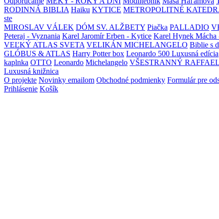
Odporúčame
MEKY - ROKY A DNI
Modlitebník
Maša Haľamová
RODINNÁ BIBLIA
Haiku
KYTICE
METROPOLITNÉ KATEDR
ste
MIROSLAV VÁLEK
DÓM SV. ALŽBETY
Piačka
PALLADIO
V
Peteraj - Vyznania
Karel Jaromír Erben - Kytice
Karel Hynek Mácha 
VEĽKÝ ATLAS SVETA
VELIKÁN MICHELANGELO
Biblie s 
GLÓBUS & ATLAS
Harry Potter box
Leonardo 500 Luxusná edícia
kaplnka
OTTO
Leonardo
Michelangelo
VŠESTRANNÝ RAFFAE
Luxusná knižnica
O projekte
Novinky emailom
Obchodné podmienky
Formulár pre od
Prihlásenie
Košík