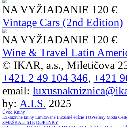
NA VYŽIADANIE
120 €
Vintage Cars (2nd Edition)
NA VYŽIADANIE
120 €
Wine & Travel Latin Ameri
© IKAR, a.s., Miletičova 23
+421 2 49 104 346
,
+421 9
email:
luxusnakniznica@ika
by:
A.I.S.
2025
Úvod
Knihy
Exkluzívne knihy
Limitované
Luxusné edície
TOPsellery
Móda
Cest
ZMEŠKALI STE
DOPLNKY