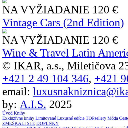
NA VYŽIADANIE
120 €
Vintage Cars (2nd Edition)
NA VYŽIADANIE
120 €
Wine & Travel Latin Ameri
© IKAR, a.s., Miletičova 23
+421 2 49 104 346
,
+421 9
email:
luxusnakniznica@ika
by:
A.I.S.
2025
Úvod
Knihy
Exkluzívne knihy
Limitované
Luxusné edície
TOPsellery
Móda
Cest
ZMEŠKALI STE
DOPLNKY