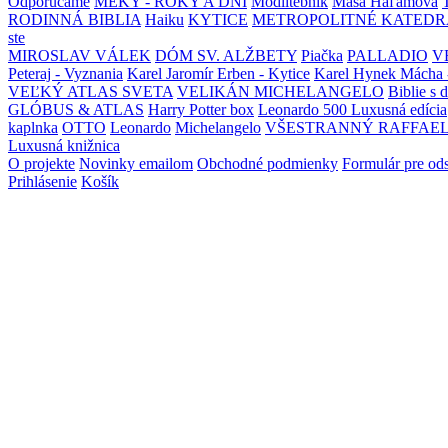
Odporúčame
MEKY - ROKY A DNI
Modlitebník
Maša Haľamová
RODINNÁ BIBLIA
Haiku
KYTICE
METROPOLITNÉ KATEDR
ste
MIROSLAV VÁLEK
DÓM SV. ALŽBETY
Piačka
PALLADIO
V
Peteraj - Vyznania
Karel Jaromír Erben - Kytice
Karel Hynek Mácha 
VEĽKÝ ATLAS SVETA
VELIKÁN MICHELANGELO
Biblie s 
GLÓBUS & ATLAS
Harry Potter box
Leonardo 500 Luxusná edícia
kaplnka
OTTO
Leonardo
Michelangelo
VŠESTRANNÝ RAFFAE
Luxusná knižnica
O projekte
Novinky emailom
Obchodné podmienky
Formulár pre od
Prihlásenie
Košík