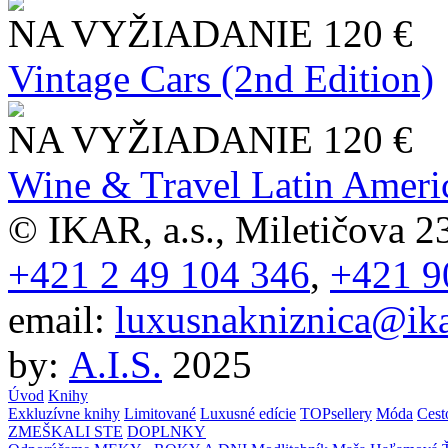
NA VYŽIADANIE
120 €
Vintage Cars (2nd Edition)
NA VYŽIADANIE
120 €
Wine & Travel Latin Ameri
© IKAR, a.s., Miletičova 23
+421 2 49 104 346
,
+421 9
email:
luxusnakniznica@ika
by:
A.I.S.
2025
Úvod
Knihy
Exkluzívne knihy
Limitované
Luxusné edície
TOPsellery
Móda
Cest
ZMEŠKALI STE
DOPLNKY