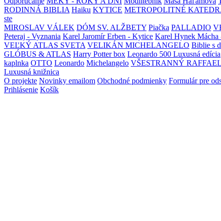
Odporúčame
MEKY - ROKY A DNI
Modlitebník
Maša Haľamová
RODINNÁ BIBLIA
Haiku
KYTICE
METROPOLITNÉ KATEDR
ste
MIROSLAV VÁLEK
DÓM SV. ALŽBETY
Piačka
PALLADIO
V
Peteraj - Vyznania
Karel Jaromír Erben - Kytice
Karel Hynek Mácha 
VEĽKÝ ATLAS SVETA
VELIKÁN MICHELANGELO
Biblie s 
GLÓBUS & ATLAS
Harry Potter box
Leonardo 500 Luxusná edícia
kaplnka
OTTO
Leonardo
Michelangelo
VŠESTRANNÝ RAFFAE
Luxusná knižnica
O projekte
Novinky emailom
Obchodné podmienky
Formulár pre od
Prihlásenie
Košík