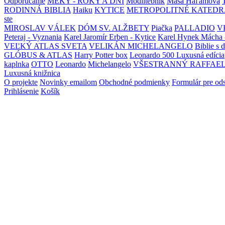
Odporúčame
MEKY - ROKY A DNI
Modlitebník
Maša Haľamová
RODINNÁ BIBLIA
Haiku
KYTICE
METROPOLITNÉ KATEDR
ste
MIROSLAV VÁLEK
DÓM SV. ALŽBETY
Piačka
PALLADIO
V
Peteraj - Vyznania
Karel Jaromír Erben - Kytice
Karel Hynek Mácha 
VEĽKÝ ATLAS SVETA
VELIKÁN MICHELANGELO
Biblie s 
GLÓBUS & ATLAS
Harry Potter box
Leonardo 500 Luxusná edícia
kaplnka
OTTO
Leonardo
Michelangelo
VŠESTRANNÝ RAFFAE
Luxusná knižnica
O projekte
Novinky emailom
Obchodné podmienky
Formulár pre od
Prihlásenie
Košík