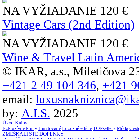
NA VYŽIADANIE
120 €
Vintage Cars (2nd Edition)
NA VYŽIADANIE
120 €
Wine & Travel Latin Ameri
© IKAR, a.s., Miletičova 23
+421 2 49 104 346
,
+421 9
email:
luxusnakniznica@ika
by:
A.I.S.
2025
Úvod
Knihy
Exkluzívne knihy
Limitované
Luxusné edície
TOPsellery
Móda
Cest
ZMEŠKALI STE
DOPLNKY