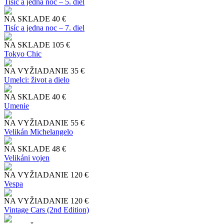
Tisíc a jedna noc – 5. diel
NA SKLADE
40 €
Tisíc a jedna noc – 7. diel
NA SKLADE
105 €
Tokyo Chic
NA VYŽIADANIE
35 €
Umelci: život a dielo
NA SKLADE
40 €
Umenie
NA VYŽIADANIE
55 €
Velikán Michelangelo
NA SKLADE
48 €
Velikáni vojen
NA VYŽIADANIE
120 €
Vespa
NA VYŽIADANIE
120 €
Vintage Cars (2nd Edition)