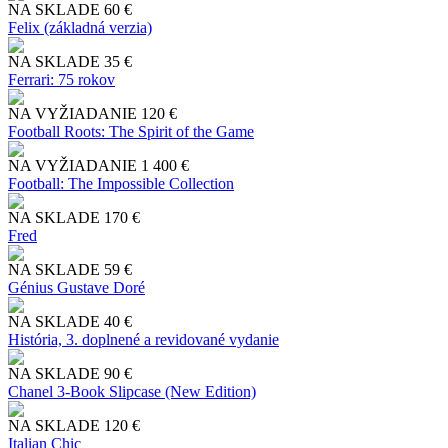
NA SKLADE
60 €
Felix (základná verzia)
NA SKLADE
35 €
Ferrari: 75 rokov
NA VYŽIADANIE
120 €
Football Roots: The Spirit of the Game
NA VYŽIADANIE
1 400 €
Football: The Impossible Collection
NA SKLADE
170 €
Fred
NA SKLADE
59 €
Génius Gustave Doré
NA SKLADE
40 €
História, 3. doplnené a revidované vydanie
NA SKLADE
90 €
Chanel 3-Book Slipcase (New Edition)
NA SKLADE
120 €
Italian Chic