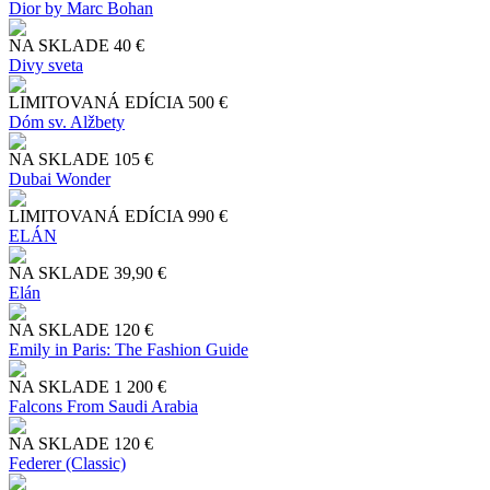
Dior by Marc Bohan
NA SKLADE
40 €
Divy sveta
LIMITOVANÁ EDÍCIA
500 €
Dóm sv. Alžbety
NA SKLADE
105 €
Dubai Wonder
LIMITOVANÁ EDÍCIA
990 €
ELÁN
NA SKLADE
39,90 €
Elán
NA SKLADE
120 €
Emily in Paris: The Fashion Guide
NA SKLADE
1 200 €
Falcons From Saudi Arabia
NA SKLADE
120 €
Federer (Classic)