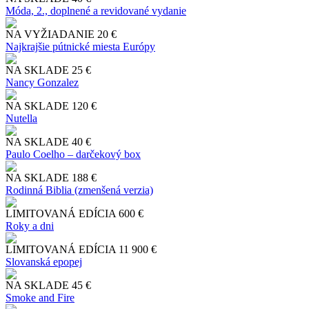
Móda, 2., doplnené a revidované vydanie
NA VYŽIADANIE
20 €
Najkrajšie pútnické miesta Európy
NA SKLADE
25 €
Nancy Gonzalez
NA SKLADE
120 €
Nutella
NA SKLADE
40 €
Paulo Coelho – darčekový box
NA SKLADE
188 €
Rodinná Biblia (zmenšená verzia)
LIMITOVANÁ EDÍCIA
600 €
Roky a dni
LIMITOVANÁ EDÍCIA
11 900 €
Slo​vanská epopej
NA SKLADE
45 €
Smoke and Fire