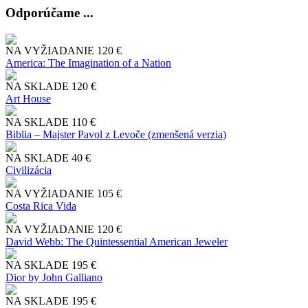
Odporúčame ...
NA VYŽIADANIE
120 €
America: The Imagination of a Nation
NA SKLADE
120 €
Art House
NA SKLADE
110 €
Biblia – Majster Pavol z Levoče (zmenšená verzia)
NA SKLADE
40 €
Civilizácia
NA VYŽIADANIE
105 €
Costa Rica Vida
NA VYŽIADANIE
120 €
David Webb: The Quintessential American Jeweler
NA SKLADE
195 €
Dior by John Galliano
NA SKLADE
195 €