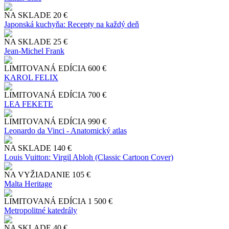
NA SKLADE
20 €
Japonská kuchyňa: Recepty na každý deň
NA SKLADE
25 €
Jean-Michel Frank
LIMITOVANÁ EDÍCIA
600 €
KAROL FELIX
LIMITOVANÁ EDÍCIA
700 €
LEA FEKETE
LIMITOVANÁ EDÍCIA
990 €
Leonardo da Vinci - Anatomický atlas
NA SKLADE
140 €
Louis Vuitton: Virgil Abloh (Classic Cartoon Cover)
NA VYŽIADANIE
105 €
Malta Heritage
LIMITOVANÁ EDÍCIA
1 500 €
Metropolitné katedrály
NA SKLADE
40 €