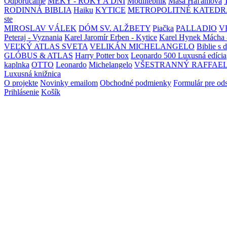
Odporúčame
MEKY - ROKY A DNI
Modlitebník
Maša Haľamová
RODINNÁ BIBLIA
Haiku
KYTICE
METROPOLITNÉ KATEDR
ste
MIROSLAV VÁLEK
DÓM SV. ALŽBETY
Piačka
PALLADIO
V
Peteraj - Vyznania
Karel Jaromír Erben - Kytice
Karel Hynek Mácha 
VEĽKÝ ATLAS SVETA
VELIKÁN MICHELANGELO
Biblie s 
GLÓBUS & ATLAS
Harry Potter box
Leonardo 500 Luxusná edícia
kaplnka
OTTO
Leonardo
Michelangelo
VŠESTRANNÝ RAFFAE
Luxusná knižnica
O projekte
Novinky emailom
Obchodné podmienky
Formulár pre od
Prihlásenie
Košík