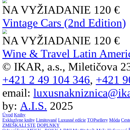
NA VYŽIADANIE
120 €
Vintage Cars (2nd Edition)
NA VYŽIADANIE
120 €
Wine & Travel Latin Ameri
© IKAR, a.s., Miletičova 23
+421 2 49 104 346
,
+421 9
email:
luxusnakniznica@ika
by:
A.I.S.
2025
Úvod
Knihy
Exkluzívne knihy
Limitované
Luxusné edície
TOPsellery
Móda
Cest
ZMEŠKALI STE
DOPLNKY