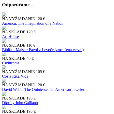
Odporúčame ...
NA VYŽIADANIE
120 €
America: The Imagination of a Nation
NA SKLADE
120 €
Art House
NA SKLADE
110 €
Biblia – Majster Pavol z Levoče (zmenšená verzia)
NA SKLADE
40 €
Civilizácia
NA VYŽIADANIE
105 €
Costa Rica Vida
NA VYŽIADANIE
120 €
David Webb: The Quintessential American Jeweler
NA SKLADE
195 €
Dior by John Galliano
NA SKLADE
195 €