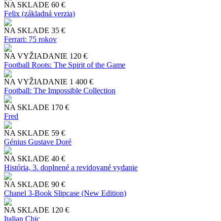
NA SKLADE
60 €
Felix (základná verzia)
NA SKLADE
35 €
Ferrari: 75 rokov
NA VYŽIADANIE
120 €
Football Roots: The Spirit of the Game
NA VYŽIADANIE
1 400 €
Football: The Impossible Collection
NA SKLADE
170 €
Fred
NA SKLADE
59 €
Génius Gustave Doré
NA SKLADE
40 €
História, 3. doplnené a revidované vydanie
NA SKLADE
90 €
Chanel 3-Book Slipcase (New Edition)
NA SKLADE
120 €
Italian Chic