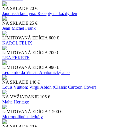
NA SKLADE
20 €
Japonská kuchyňa: Recepty na každý deň
NA SKLADE
25 €
Jean-Michel Frank
LIMITOVANÁ EDÍCIA
600 €
KAROL FELIX
LIMITOVANÁ EDÍCIA
700 €
LEA FEKETE
LIMITOVANÁ EDÍCIA
990 €
Leonardo da Vinci - Anatomický atlas
NA SKLADE
140 €
Louis Vuitton: Virgil Abloh (Classic Cartoon Cover)
NA VYŽIADANIE
105 €
Malta Heritage
LIMITOVANÁ EDÍCIA
1 500 €
Metropolitné katedrály
NA SKLADE
40 €