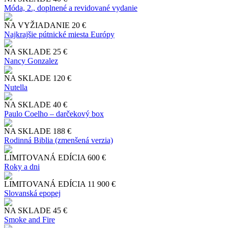
Móda, 2., doplnené a revidované vydanie
NA VYŽIADANIE
20 €
Najkrajšie pútnické miesta Európy
NA SKLADE
25 €
Nancy Gonzalez
NA SKLADE
120 €
Nutella
NA SKLADE
40 €
Paulo Coelho – darčekový box
NA SKLADE
188 €
Rodinná Biblia (zmenšená verzia)
LIMITOVANÁ EDÍCIA
600 €
Roky a dni
LIMITOVANÁ EDÍCIA
11 900 €
Slo​vanská epopej
NA SKLADE
45 €
Smoke and Fire