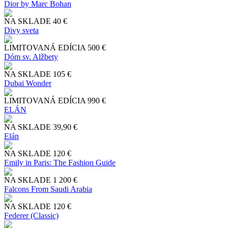
Dior by Marc Bohan
NA SKLADE
40 €
Divy sveta
LIMITOVANÁ EDÍCIA
500 €
Dóm sv. Alžbety
NA SKLADE
105 €
Dubai Wonder
LIMITOVANÁ EDÍCIA
990 €
ELÁN
NA SKLADE
39,90 €
Elán
NA SKLADE
120 €
Emily in Paris: The Fashion Guide
NA SKLADE
1 200 €
Falcons From Saudi Arabia
NA SKLADE
120 €
Federer (Classic)