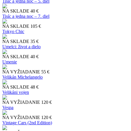
Tisíc a jedna noc – 5. diel
NA SKLADE
40 €
Tisíc a jedna noc – 7. diel
NA SKLADE
105 €
Tokyo Chic
NA SKLADE
35 €
Umelci: život a dielo
NA SKLADE
40 €
Umenie
NA VYŽIADANIE
55 €
Velikán Michelangelo
NA SKLADE
48 €
Velikáni vojen
NA VYŽIADANIE
120 €
Vespa
NA VYŽIADANIE
120 €
Vintage Cars (2nd Edition)