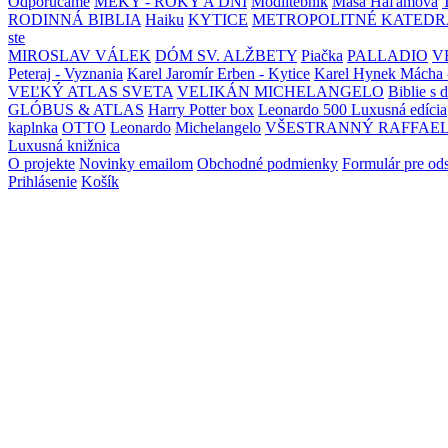
Odporúčame
MEKY - ROKY A DNI
Modlitebník
Maša Haľamová
RODINNÁ BIBLIA
Haiku
KYTICE
METROPOLITNÉ KATEDR
ste
MIROSLAV VÁLEK
DÓM SV. ALŽBETY
Piačka
PALLADIO
V
Peteraj - Vyznania
Karel Jaromír Erben - Kytice
Karel Hynek Mácha 
VEĽKÝ ATLAS SVETA
VELIKÁN MICHELANGELO
Biblie s 
GLÓBUS & ATLAS
Harry Potter box
Leonardo 500 Luxusná edícia
kaplnka
OTTO
Leonardo
Michelangelo
VŠESTRANNÝ RAFFAE
Luxusná knižnica
O projekte
Novinky emailom
Obchodné podmienky
Formulár pre od
Prihlásenie
Košík