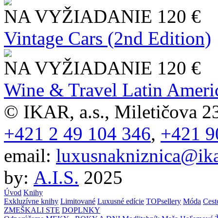
NA VYŽIADANIE
120 €
Vintage Cars (2nd Edition)
NA VYŽIADANIE
120 €
Wine & Travel Latin Ameri
© IKAR, a.s., Miletičova 23
+421 2 49 104 346
,
+421 9
email:
luxusnakniznica@ika
by:
A.I.S.
2025
Úvod
Knihy
Exkluzívne knihy
Limitované
Luxusné edície
TOPsellery
Móda
Cest
ZMEŠKALI STE
DOPLNKY