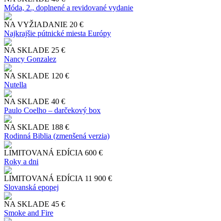
Móda, 2., doplnené a revidované vydanie
NA VYŽIADANIE
20 €
Najkrajšie pútnické miesta Európy
NA SKLADE
25 €
Nancy Gonzalez
NA SKLADE
120 €
Nutella
NA SKLADE
40 €
Paulo Coelho – darčekový box
NA SKLADE
188 €
Rodinná Biblia (zmenšená verzia)
LIMITOVANÁ EDÍCIA
600 €
Roky a dni
LIMITOVANÁ EDÍCIA
11 900 €
Slo​vanská epopej
NA SKLADE
45 €
Smoke and Fire