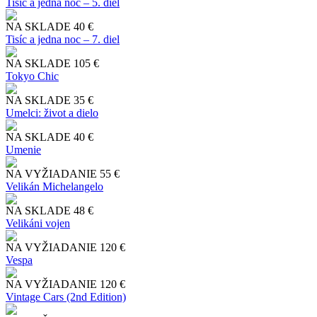
Tisíc a jedna noc – 5. diel
NA SKLADE
40 €
Tisíc a jedna noc – 7. diel
NA SKLADE
105 €
Tokyo Chic
NA SKLADE
35 €
Umelci: život a dielo
NA SKLADE
40 €
Umenie
NA VYŽIADANIE
55 €
Velikán Michelangelo
NA SKLADE
48 €
Velikáni vojen
NA VYŽIADANIE
120 €
Vespa
NA VYŽIADANIE
120 €
Vintage Cars (2nd Edition)