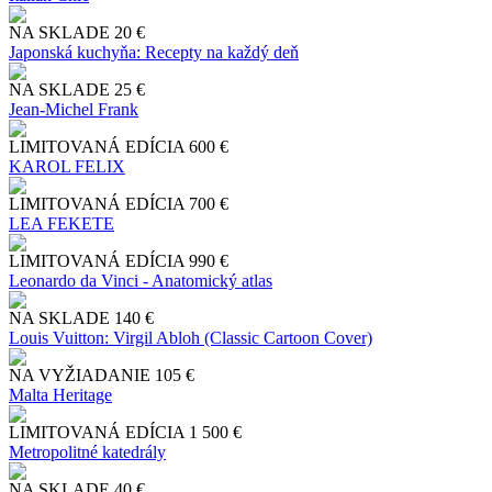
NA SKLADE
20 €
Japonská kuchyňa: Recepty na každý deň
NA SKLADE
25 €
Jean-Michel Frank
LIMITOVANÁ EDÍCIA
600 €
KAROL FELIX
LIMITOVANÁ EDÍCIA
700 €
LEA FEKETE
LIMITOVANÁ EDÍCIA
990 €
Leonardo da Vinci - Anatomický atlas
NA SKLADE
140 €
Louis Vuitton: Virgil Abloh (Classic Cartoon Cover)
NA VYŽIADANIE
105 €
Malta Heritage
LIMITOVANÁ EDÍCIA
1 500 €
Metropolitné katedrály
NA SKLADE
40 €