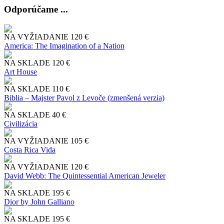
Odporúčame ...
NA VYŽIADANIE
120 €
America: The Imagination of a Nation
NA SKLADE
120 €
Art House
NA SKLADE
110 €
Biblia – Majster Pavol z Levoče (zmenšená verzia)
NA SKLADE
40 €
Civilizácia
NA VYŽIADANIE
105 €
Costa Rica Vida
NA VYŽIADANIE
120 €
David Webb: The Quintessential American Jeweler
NA SKLADE
195 €
Dior by John Galliano
NA SKLADE
195 €