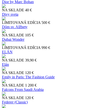
Dior by Marc Bohan
NA SKLADE
40 €
Divy sveta
LIMITOVANÁ EDÍCIA
500 €
Dóm sv. Alžbety
NA SKLADE
105 €
Dubai Wonder
LIMITOVANÁ EDÍCIA
990 €
ELÁN
NA SKLADE
39,90 €
Elán
NA SKLADE
120 €
Emily in Paris: The Fashion Guide
NA SKLADE
1 200 €
Falcons From Saudi Arabia
NA SKLADE
120 €
Federer (Classic)