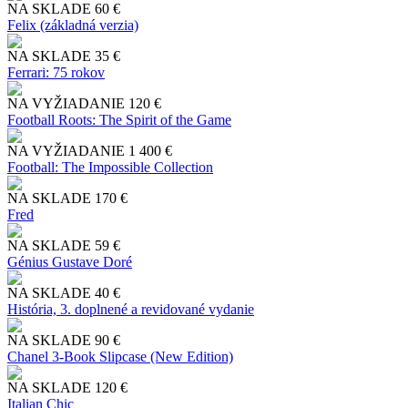
NA SKLADE
60 €
Felix (základná verzia)
NA SKLADE
35 €
Ferrari: 75 rokov
NA VYŽIADANIE
120 €
Football Roots: The Spirit of the Game
NA VYŽIADANIE
1 400 €
Football: The Impossible Collection
NA SKLADE
170 €
Fred
NA SKLADE
59 €
Génius Gustave Doré
NA SKLADE
40 €
História, 3. doplnené a revidované vydanie
NA SKLADE
90 €
Chanel 3-Book Slipcase (New Edition)
NA SKLADE
120 €
Italian Chic