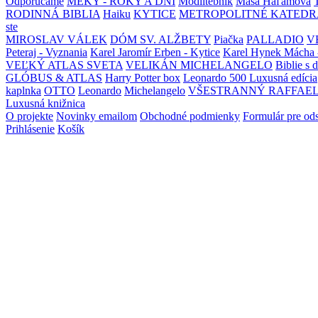
Odporúčame
MEKY - ROKY A DNI
Modlitebník
Maša Haľamová
RODINNÁ BIBLIA
Haiku
KYTICE
METROPOLITNÉ KATEDR
ste
MIROSLAV VÁLEK
DÓM SV. ALŽBETY
Piačka
PALLADIO
V
Peteraj - Vyznania
Karel Jaromír Erben - Kytice
Karel Hynek Mácha 
VEĽKÝ ATLAS SVETA
VELIKÁN MICHELANGELO
Biblie s 
GLÓBUS & ATLAS
Harry Potter box
Leonardo 500 Luxusná edícia
kaplnka
OTTO
Leonardo
Michelangelo
VŠESTRANNÝ RAFFAE
Luxusná knižnica
O projekte
Novinky emailom
Obchodné podmienky
Formulár pre od
Prihlásenie
Košík