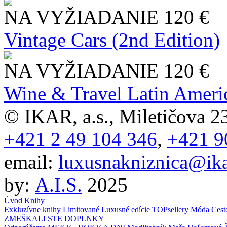
NA VYŽIADANIE
120 €
Vintage Cars (2nd Edition)
NA VYŽIADANIE
120 €
Wine & Travel Latin Ameri
© IKAR, a.s., Miletičova 23
+421 2 49 104 346
,
+421 9
email:
luxusnakniznica@ika
by:
A.I.S.
2025
Úvod
Knihy
Exkluzívne knihy
Limitované
Luxusné edície
TOPsellery
Móda
Cest
ZMEŠKALI STE
DOPLNKY