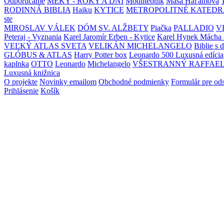
Odporúčame
MEKY - ROKY A DNI
Modlitebník
Maša Haľamová
RODINNÁ BIBLIA
Haiku
KYTICE
METROPOLITNÉ KATEDR
ste
MIROSLAV VÁLEK
DÓM SV. ALŽBETY
Piačka
PALLADIO
V
Peteraj - Vyznania
Karel Jaromír Erben - Kytice
Karel Hynek Mácha 
VEĽKÝ ATLAS SVETA
VELIKÁN MICHELANGELO
Biblie s 
GLÓBUS & ATLAS
Harry Potter box
Leonardo 500 Luxusná edícia
kaplnka
OTTO
Leonardo
Michelangelo
VŠESTRANNÝ RAFFAE
Luxusná knižnica
O projekte
Novinky emailom
Obchodné podmienky
Formulár pre od
Prihlásenie
Košík