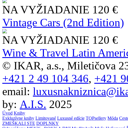
NA VYŽIADANIE
120 €
Vintage Cars (2nd Edition)
NA VYŽIADANIE
120 €
Wine & Travel Latin Ameri
© IKAR, a.s., Miletičova 23
+421 2 49 104 346
,
+421 9
email:
luxusnakniznica@ika
by:
A.I.S.
2025
Úvod
Knihy
Exkluzívne knihy
Limitované
Luxusné edície
TOPsellery
Móda
Cest
ZMEŠKALI STE
DOPLNKY