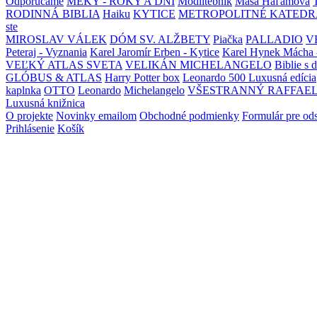
Odporúčame
MEKY - ROKY A DNI
Modlitebník
Maša Haľamová
RODINNÁ BIBLIA
Haiku
KYTICE
METROPOLITNÉ KATEDR
ste
MIROSLAV VÁLEK
DÓM SV. ALŽBETY
Piačka
PALLADIO
V
Peteraj - Vyznania
Karel Jaromír Erben - Kytice
Karel Hynek Mácha 
VEĽKÝ ATLAS SVETA
VELIKÁN MICHELANGELO
Biblie s 
GLÓBUS & ATLAS
Harry Potter box
Leonardo 500 Luxusná edícia
kaplnka
OTTO
Leonardo
Michelangelo
VŠESTRANNÝ RAFFAE
Luxusná knižnica
O projekte
Novinky emailom
Obchodné podmienky
Formulár pre od
Prihlásenie
Košík