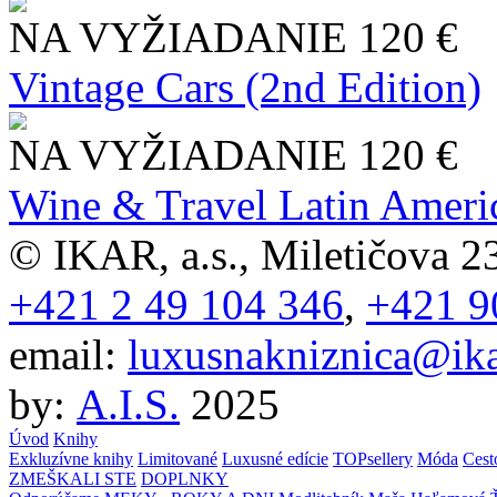
NA VYŽIADANIE
120 €
Vintage Cars (2nd Edition)
NA VYŽIADANIE
120 €
Wine & Travel Latin Ameri
© IKAR, a.s., Miletičova 23
+421 2 49 104 346
,
+421 9
email:
luxusnakniznica@ika
by:
A.I.S.
2025
Úvod
Knihy
Exkluzívne knihy
Limitované
Luxusné edície
TOPsellery
Móda
Cest
ZMEŠKALI STE
DOPLNKY