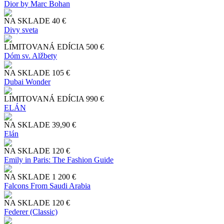
Dior by Marc Bohan
NA SKLADE
40 €
Divy sveta
LIMITOVANÁ EDÍCIA
500 €
Dóm sv. Alžbety
NA SKLADE
105 €
Dubai Wonder
LIMITOVANÁ EDÍCIA
990 €
ELÁN
NA SKLADE
39,90 €
Elán
NA SKLADE
120 €
Emily in Paris: The Fashion Guide
NA SKLADE
1 200 €
Falcons From Saudi Arabia
NA SKLADE
120 €
Federer (Classic)