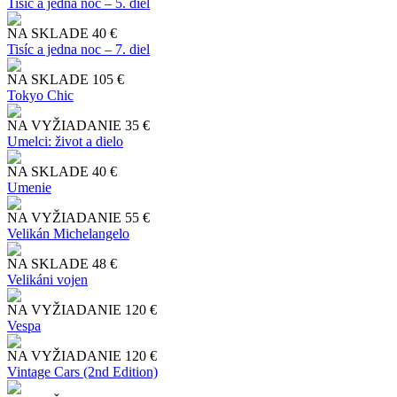
Tisíc a jedna noc – 5. diel
NA SKLADE
40 €
Tisíc a jedna noc – 7. diel
NA SKLADE
105 €
Tokyo Chic
NA VYŽIADANIE
35 €
Umelci: život a dielo
NA SKLADE
40 €
Umenie
NA VYŽIADANIE
55 €
Velikán Michelangelo
NA SKLADE
48 €
Velikáni vojen
NA VYŽIADANIE
120 €
Vespa
NA VYŽIADANIE
120 €
Vintage Cars (2nd Edition)