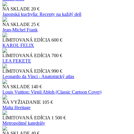
NA SKLADE
20 €
Japonská kuchyňa: Recepty na každý deň
NA SKLADE
25 €
Jean-Michel Frank
LIMITOVANÁ EDÍCIA
600 €
KAROL FELIX
LIMITOVANÁ EDÍCIA
700 €
LEA FEKETE
LIMITOVANÁ EDÍCIA
990 €
Leonardo da Vinci - Anatomický atlas
NA SKLADE
140 €
Louis Vuitton: Virgil Abloh (Classic Cartoon Cover)
NA VYŽIADANIE
105 €
Malta Heritage
LIMITOVANÁ EDÍCIA
1 500 €
Metropolitné katedrály
NA SKLADE
40 €