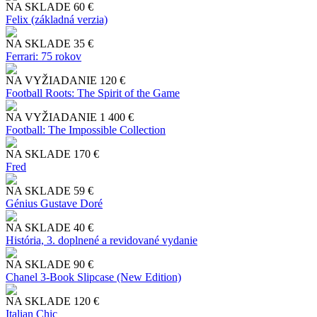
NA SKLADE
60 €
Felix (základná verzia)
NA SKLADE
35 €
Ferrari: 75 rokov
NA VYŽIADANIE
120 €
Football Roots: The Spirit of the Game
NA VYŽIADANIE
1 400 €
Football: The Impossible Collection
NA SKLADE
170 €
Fred
NA SKLADE
59 €
Génius Gustave Doré
NA SKLADE
40 €
História, 3. doplnené a revidované vydanie
NA SKLADE
90 €
Chanel 3-Book Slipcase (New Edition)
NA SKLADE
120 €
Italian Chic