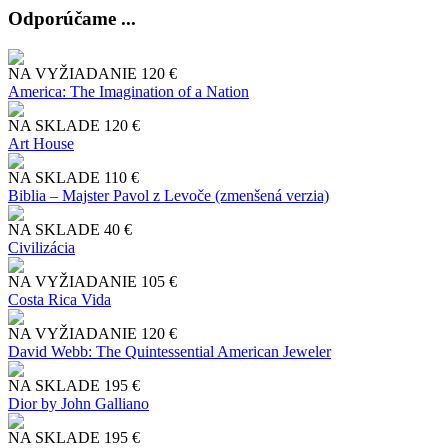
Odporúčame ...
NA VYŽIADANIE
120 €
America: The Imagination of a Nation
NA SKLADE
120 €
Art House
NA SKLADE
110 €
Biblia – Majster Pavol z Levoče (zmenšená verzia)
NA SKLADE
40 €
Civilizácia
NA VYŽIADANIE
105 €
Costa Rica Vida
NA VYŽIADANIE
120 €
David Webb: The Quintessential American Jeweler
NA SKLADE
195 €
Dior by John Galliano
NA SKLADE
195 €