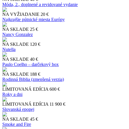
Móda, 2., doplnené a revidované vydanie
NA VYŽIADANIE
20 €
Najkrajšie pútnické miesta Európy
NA SKLADE
25 €
Nancy Gonzalez
NA SKLADE
120 €
Nutella
NA SKLADE
40 €
Paulo Coelho – darčekový box
NA SKLADE
188 €
Rodinná Biblia (zmenšená verzia)
LIMITOVANÁ EDÍCIA
600 €
Roky a dni
LIMITOVANÁ EDÍCIA
11 900 €
Slo​vanská epopej
NA SKLADE
45 €
Smoke and Fire