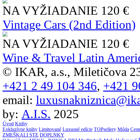
NA VYŽIADANIE
120 €
Vintage Cars (2nd Edition)
NA VYŽIADANIE
120 €
Wine & Travel Latin Ameri
© IKAR, a.s., Miletičova 23
+421 2 49 104 346
,
+421 9
email:
luxusnakniznica@ika
by:
A.I.S.
2025
Úvod
Knihy
Exkluzívne knihy
Limitované
Luxusné edície
TOPsellery
Móda
Cest
ZMEŠKALI STE
DOPLNKY