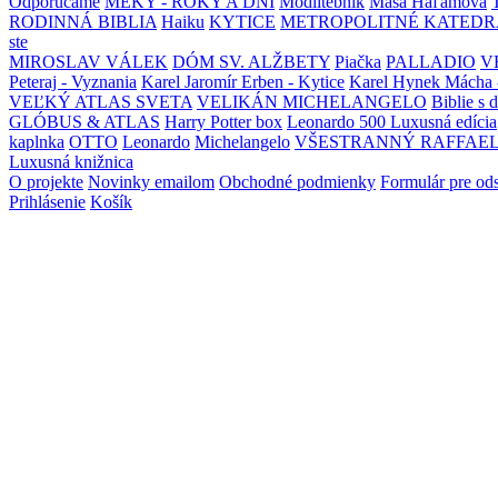
Odporúčame
MEKY - ROKY A DNI
Modlitebník
Maša Haľamová
RODINNÁ BIBLIA
Haiku
KYTICE
METROPOLITNÉ KATEDR
ste
MIROSLAV VÁLEK
DÓM SV. ALŽBETY
Piačka
PALLADIO
V
Peteraj - Vyznania
Karel Jaromír Erben - Kytice
Karel Hynek Mácha 
VEĽKÝ ATLAS SVETA
VELIKÁN MICHELANGELO
Biblie s 
GLÓBUS & ATLAS
Harry Potter box
Leonardo 500 Luxusná edícia
kaplnka
OTTO
Leonardo
Michelangelo
VŠESTRANNÝ RAFFAE
Luxusná knižnica
O projekte
Novinky emailom
Obchodné podmienky
Formulár pre od
Prihlásenie
Košík