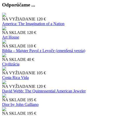
Odporúčame ...
NA VYŽIADANIE
120 €
America: The Imagination of a Nation
NA SKLADE
120 €
Art House
NA SKLADE
110 €
Biblia – Majster Pavol z Levoče (zmenšená verzia)
NA SKLADE
40 €
Civilizácia
NA VYŽIADANIE
105 €
Costa Rica Vida
NA VYŽIADANIE
120 €
David Webb: The Quintessential American Jeweler
NA SKLADE
195 €
Dior by John Galliano
NA SKLADE
195 €