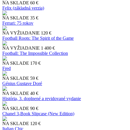
NA SKLADE
60 €
Felix (základná verzia)
NA SKLADE
35 €
Ferrari: 75 rokov
NA VYŽIADANIE
120 €
Football Roots: The Spirit of the Game
NA VYŽIADANIE
1 400 €
Football: The Impossible Collection
NA SKLADE
170 €
Fred
NA SKLADE
59 €
Génius Gustave Doré
NA SKLADE
40 €
História, 3. doplnené a revidované vydanie
NA SKLADE
90 €
Chanel 3-Book Slipcase (New Edition)
NA SKLADE
120 €
Italian Chic