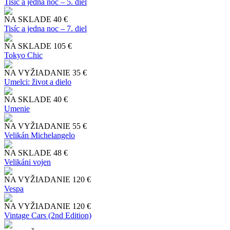
Tisíc a jedna noc – 5. diel
NA SKLADE
40 €
Tisíc a jedna noc – 7. diel
NA SKLADE
105 €
Tokyo Chic
NA VYŽIADANIE
35 €
Umelci: život a dielo
NA SKLADE
40 €
Umenie
NA VYŽIADANIE
55 €
Velikán Michelangelo
NA SKLADE
48 €
Velikáni vojen
NA VYŽIADANIE
120 €
Vespa
NA VYŽIADANIE
120 €
Vintage Cars (2nd Edition)