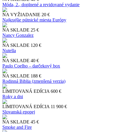
Móda, 2., doplnené a revidované vydanie
NA VYŽIADANIE
20 €
Najkrajšie pútnické miesta Európy
NA SKLADE
25 €
Nancy Gonzalez
NA SKLADE
120 €
Nutella
NA SKLADE
40 €
Paulo Coelho – darčekový box
NA SKLADE
188 €
Rodinná Biblia (zmenšená verzia)
LIMITOVANÁ EDÍCIA
600 €
Roky a dni
LIMITOVANÁ EDÍCIA
11 900 €
Slo​vanská epopej
NA SKLADE
45 €
Smoke and Fire