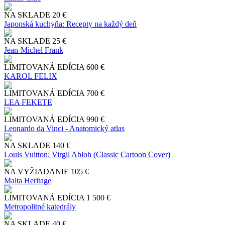
NA SKLADE
20 €
Japonská kuchyňa: Recepty na každý deň
NA SKLADE
25 €
Jean-Michel Frank
LIMITOVANÁ EDÍCIA
600 €
KAROL FELIX
LIMITOVANÁ EDÍCIA
700 €
LEA FEKETE
LIMITOVANÁ EDÍCIA
990 €
Leonardo da Vinci - Anatomický atlas
NA SKLADE
140 €
Louis Vuitton: Virgil Abloh (Classic Cartoon Cover)
NA VYŽIADANIE
105 €
Malta Heritage
LIMITOVANÁ EDÍCIA
1 500 €
Metropolitné katedrály
NA SKLADE
40 €