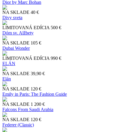
Dior by Marc Bohan
NA SKLADE
40 €
Divy sveta
LIMITOVANÁ EDÍCIA
500 €
Dóm sv. Alžbety
NA SKLADE
105 €
Dubai Wonder
LIMITOVANÁ EDÍCIA
990 €
ELÁN
NA SKLADE
39,90 €
Elán
NA SKLADE
120 €
Emily in Paris: The Fashion Guide
NA SKLADE
1 200 €
Falcons From Saudi Arabia
NA SKLADE
120 €
Federer (Classic)