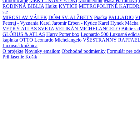
Odporúčame
MEKY - ROKY A DNI
Modlitebník
Maša Haľamová
RODINNÁ BIBLIA
Haiku
KYTICE
METROPOLITNÉ KATEDR
ste
MIROSLAV VÁLEK
DÓM SV. ALŽBETY
Piačka
PALLADIO
V
Peteraj - Vyznania
Karel Jaromír Erben - Kytice
Karel Hynek Mácha 
VEĽKÝ ATLAS SVETA
VELIKÁN MICHELANGELO
Biblie s 
GLÓBUS & ATLAS
Harry Potter box
Leonardo 500 Luxusná edícia
kaplnka
OTTO
Leonardo
Michelangelo
VŠESTRANNÝ RAFFAE
Luxusná knižnica
O projekte
Novinky emailom
Obchodné podmienky
Formulár pre od
Prihlásenie
Košík