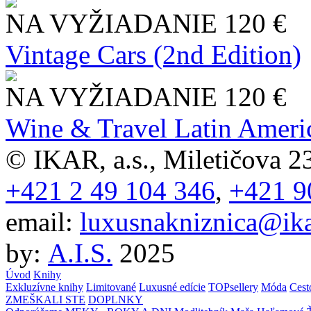
NA VYŽIADANIE
120 €
Vintage Cars (2nd Edition)
NA VYŽIADANIE
120 €
Wine & Travel Latin Ameri
© IKAR, a.s., Miletičova 23
+421 2 49 104 346
,
+421 9
email:
luxusnakniznica@ika
by:
A.I.S.
2025
Úvod
Knihy
Exkluzívne knihy
Limitované
Luxusné edície
TOPsellery
Móda
Cest
ZMEŠKALI STE
DOPLNKY