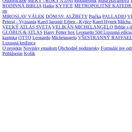
Odporúčame
MEKY - ROKY A DNI
Modlitebník
Maša Haľamová
RODINNÁ BIBLIA
Haiku
KYTICE
METROPOLITNÉ KATEDR
ste
MIROSLAV VÁLEK
DÓM SV. ALŽBETY
Piačka
PALLADIO
V
Peteraj - Vyznania
Karel Jaromír Erben - Kytice
Karel Hynek Mácha 
VEĽKÝ ATLAS SVETA
VELIKÁN MICHELANGELO
Biblie s 
GLÓBUS & ATLAS
Harry Potter box
Leonardo 500 Luxusná edícia
kaplnka
OTTO
Leonardo
Michelangelo
VŠESTRANNÝ RAFFAE
Luxusná knižnica
O projekte
Novinky emailom
Obchodné podmienky
Formulár pre od
Prihlásenie
Košík