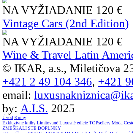
NA VYŽIADANIE
120 €
Vintage Cars (2nd Edition)
NA VYŽIADANIE
120 €
Wine & Travel Latin Ameri
© IKAR, a.s., Miletičova 23
+421 2 49 104 346
,
+421 9
email:
luxusnakniznica@ika
by:
A.I.S.
2025
Úvod
Knihy
Exkluzívne knihy
Limitované
Luxusné edície
TOPsellery
Móda
Cest
ZMEŠKALI STE
DOPLNKY