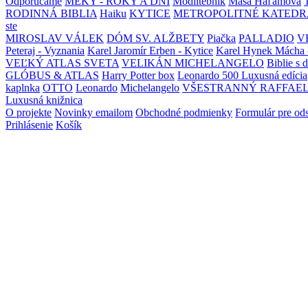
Odporúčame
MEKY - ROKY A DNI
Modlitebník
Maša Haľamová
RODINNÁ BIBLIA
Haiku
KYTICE
METROPOLITNÉ KATEDR
ste
MIROSLAV VÁLEK
DÓM SV. ALŽBETY
Piačka
PALLADIO
V
Peteraj - Vyznania
Karel Jaromír Erben - Kytice
Karel Hynek Mácha 
VEĽKÝ ATLAS SVETA
VELIKÁN MICHELANGELO
Biblie s 
GLÓBUS & ATLAS
Harry Potter box
Leonardo 500 Luxusná edícia
kaplnka
OTTO
Leonardo
Michelangelo
VŠESTRANNÝ RAFFAE
Luxusná knižnica
O projekte
Novinky emailom
Obchodné podmienky
Formulár pre od
Prihlásenie
Košík