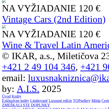
NA VYŽIADANIE
120 €
Vintage Cars (2nd Edition)
NA VYŽIADANIE
120 €
Wine & Travel Latin Ameri
© IKAR, a.s., Miletičova 23
+421 2 49 104 346
,
+421 9
email:
luxusnakniznica@ika
by:
A.I.S.
2025
Úvod
Knihy
Exkluzívne knihy
Limitované
Luxusné edície
TOPsellery
Móda
Cest
ZMEŠKALI STE
DOPLNKY