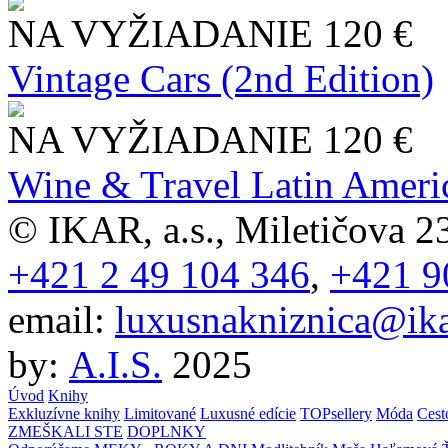
NA VYŽIADANIE
120 €
Vintage Cars (2nd Edition)
NA VYŽIADANIE
120 €
Wine & Travel Latin Ameri
© IKAR, a.s., Miletičova 23
+421 2 49 104 346
,
+421 9
email:
luxusnakniznica@ika
by:
A.I.S.
2025
Úvod
Knihy
Exkluzívne knihy
Limitované
Luxusné edície
TOPsellery
Móda
Cest
ZMEŠKALI STE
DOPLNKY