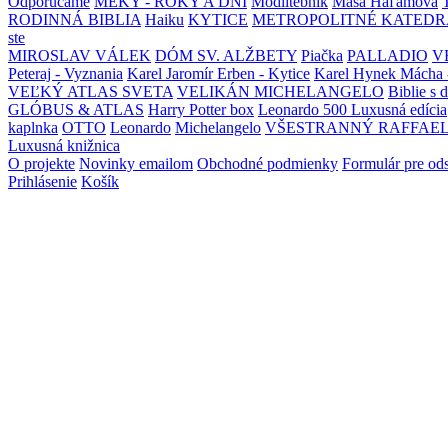
Odporúčame
MEKY - ROKY A DNI
Modlitebník
Maša Haľamová
RODINNÁ BIBLIA
Haiku
KYTICE
METROPOLITNÉ KATEDR
ste
MIROSLAV VÁLEK
DÓM SV. ALŽBETY
Piačka
PALLADIO
V
Peteraj - Vyznania
Karel Jaromír Erben - Kytice
Karel Hynek Mácha 
VEĽKÝ ATLAS SVETA
VELIKÁN MICHELANGELO
Biblie s 
GLÓBUS & ATLAS
Harry Potter box
Leonardo 500 Luxusná edícia
kaplnka
OTTO
Leonardo
Michelangelo
VŠESTRANNÝ RAFFAE
Luxusná knižnica
O projekte
Novinky emailom
Obchodné podmienky
Formulár pre od
Prihlásenie
Košík