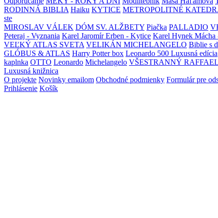
Odporúčame
MEKY - ROKY A DNI
Modlitebník
Maša Haľamová
RODINNÁ BIBLIA
Haiku
KYTICE
METROPOLITNÉ KATEDR
ste
MIROSLAV VÁLEK
DÓM SV. ALŽBETY
Piačka
PALLADIO
V
Peteraj - Vyznania
Karel Jaromír Erben - Kytice
Karel Hynek Mácha 
VEĽKÝ ATLAS SVETA
VELIKÁN MICHELANGELO
Biblie s 
GLÓBUS & ATLAS
Harry Potter box
Leonardo 500 Luxusná edícia
kaplnka
OTTO
Leonardo
Michelangelo
VŠESTRANNÝ RAFFAE
Luxusná knižnica
O projekte
Novinky emailom
Obchodné podmienky
Formulár pre od
Prihlásenie
Košík