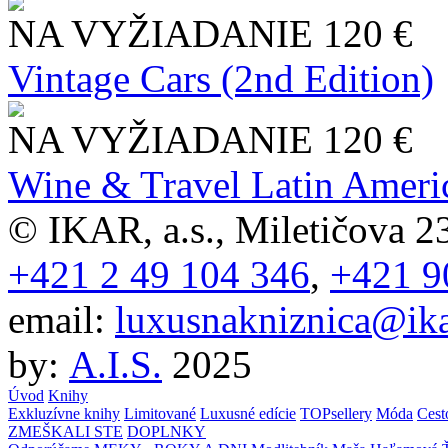
NA VYŽIADANIE
120 €
Vintage Cars (2nd Edition)
NA VYŽIADANIE
120 €
Wine & Travel Latin Ameri
© IKAR, a.s., Miletičova 23
+421 2 49 104 346
,
+421 9
email:
luxusnakniznica@ika
by:
A.I.S.
2025
Úvod
Knihy
Exkluzívne knihy
Limitované
Luxusné edície
TOPsellery
Móda
Cest
ZMEŠKALI STE
DOPLNKY