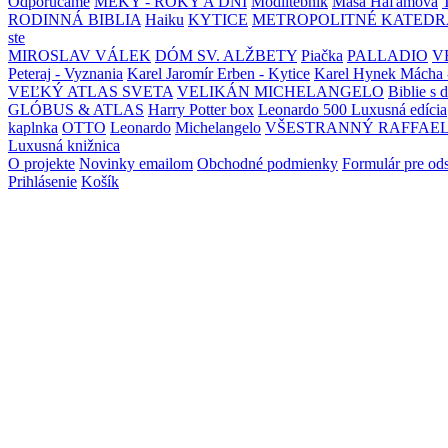
Odporúčame
MEKY - ROKY A DNI
Modlitebník
Maša Haľamová
RODINNÁ BIBLIA
Haiku
KYTICE
METROPOLITNÉ KATEDR
ste
MIROSLAV VÁLEK
DÓM SV. ALŽBETY
Piačka
PALLADIO
V
Peteraj - Vyznania
Karel Jaromír Erben - Kytice
Karel Hynek Mácha 
VEĽKÝ ATLAS SVETA
VELIKÁN MICHELANGELO
Biblie s 
GLÓBUS & ATLAS
Harry Potter box
Leonardo 500 Luxusná edícia
kaplnka
OTTO
Leonardo
Michelangelo
VŠESTRANNÝ RAFFAE
Luxusná knižnica
O projekte
Novinky emailom
Obchodné podmienky
Formulár pre od
Prihlásenie
Košík