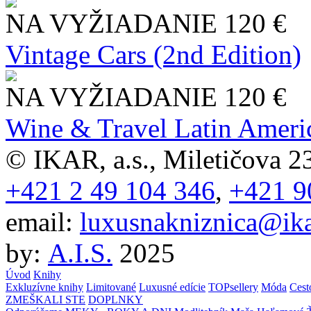
NA VYŽIADANIE
120 €
Vintage Cars (2nd Edition)
NA VYŽIADANIE
120 €
Wine & Travel Latin Ameri
© IKAR, a.s., Miletičova 23
+421 2 49 104 346
,
+421 9
email:
luxusnakniznica@ika
by:
A.I.S.
2025
Úvod
Knihy
Exkluzívne knihy
Limitované
Luxusné edície
TOPsellery
Móda
Cest
ZMEŠKALI STE
DOPLNKY