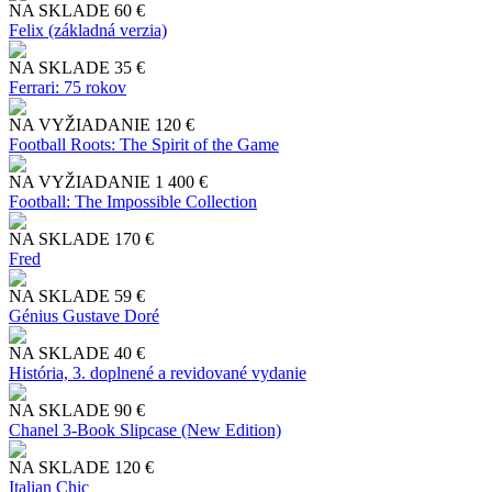
NA SKLADE
60 €
Felix (základná verzia)
NA SKLADE
35 €
Ferrari: 75 rokov
NA VYŽIADANIE
120 €
Football Roots: The Spirit of the Game
NA VYŽIADANIE
1 400 €
Football: The Impossible Collection
NA SKLADE
170 €
Fred
NA SKLADE
59 €
Génius Gustave Doré
NA SKLADE
40 €
História, 3. doplnené a revidované vydanie
NA SKLADE
90 €
Chanel 3-Book Slipcase (New Edition)
NA SKLADE
120 €
Italian Chic