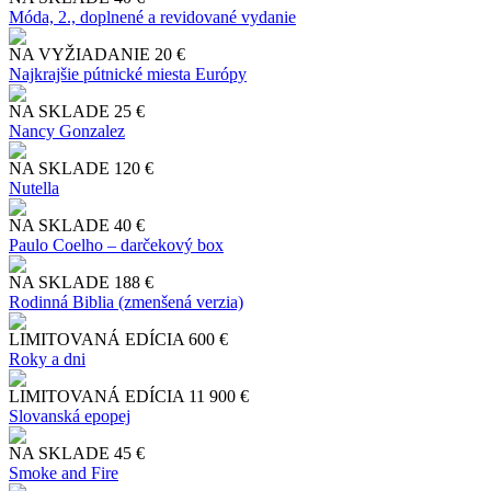
Móda, 2., doplnené a revidované vydanie
NA VYŽIADANIE
20 €
Najkrajšie pútnické miesta Európy
NA SKLADE
25 €
Nancy Gonzalez
NA SKLADE
120 €
Nutella
NA SKLADE
40 €
Paulo Coelho – darčekový box
NA SKLADE
188 €
Rodinná Biblia (zmenšená verzia)
LIMITOVANÁ EDÍCIA
600 €
Roky a dni
LIMITOVANÁ EDÍCIA
11 900 €
Slo​vanská epopej
NA SKLADE
45 €
Smoke and Fire