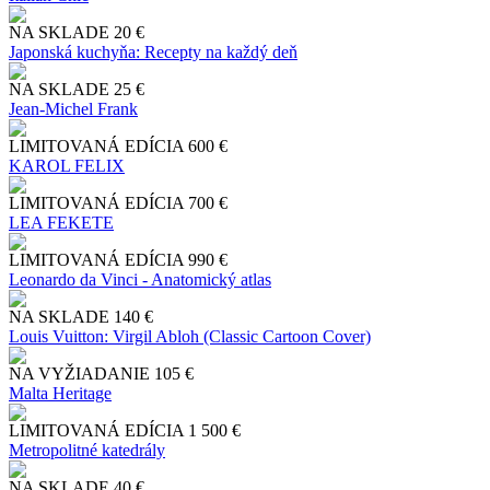
NA SKLADE
20 €
Japonská kuchyňa: Recepty na každý deň
NA SKLADE
25 €
Jean-Michel Frank
LIMITOVANÁ EDÍCIA
600 €
KAROL FELIX
LIMITOVANÁ EDÍCIA
700 €
LEA FEKETE
LIMITOVANÁ EDÍCIA
990 €
Leonardo da Vinci - Anatomický atlas
NA SKLADE
140 €
Louis Vuitton: Virgil Abloh (Classic Cartoon Cover)
NA VYŽIADANIE
105 €
Malta Heritage
LIMITOVANÁ EDÍCIA
1 500 €
Metropolitné katedrály
NA SKLADE
40 €