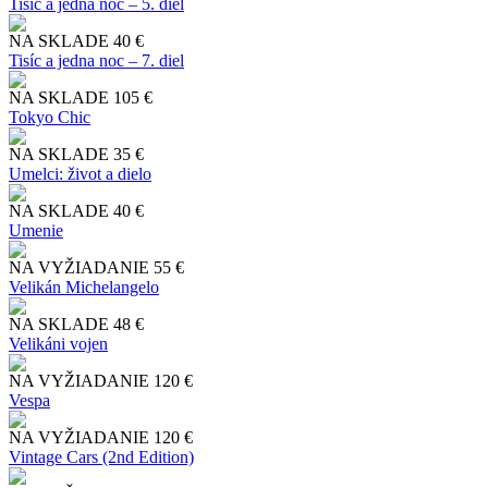
Tisíc a jedna noc – 5. diel
NA SKLADE
40 €
Tisíc a jedna noc – 7. diel
NA SKLADE
105 €
Tokyo Chic
NA SKLADE
35 €
Umelci: život a dielo
NA SKLADE
40 €
Umenie
NA VYŽIADANIE
55 €
Velikán Michelangelo
NA SKLADE
48 €
Velikáni vojen
NA VYŽIADANIE
120 €
Vespa
NA VYŽIADANIE
120 €
Vintage Cars (2nd Edition)