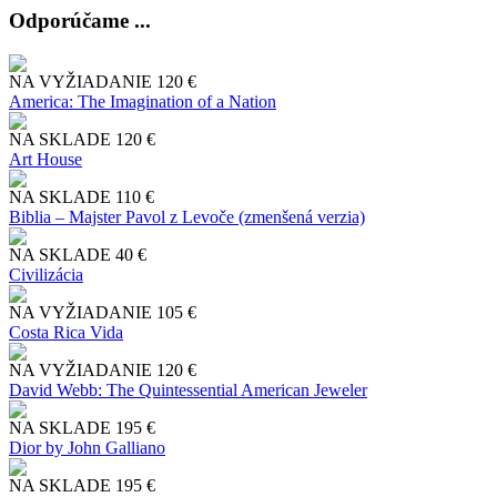
Odporúčame ...
NA VYŽIADANIE
120 €
America: The Imagination of a Nation
NA SKLADE
120 €
Art House
NA SKLADE
110 €
Biblia – Majster Pavol z Levoče (zmenšená verzia)
NA SKLADE
40 €
Civilizácia
NA VYŽIADANIE
105 €
Costa Rica Vida
NA VYŽIADANIE
120 €
David Webb: The Quintessential American Jeweler
NA SKLADE
195 €
Dior by John Galliano
NA SKLADE
195 €