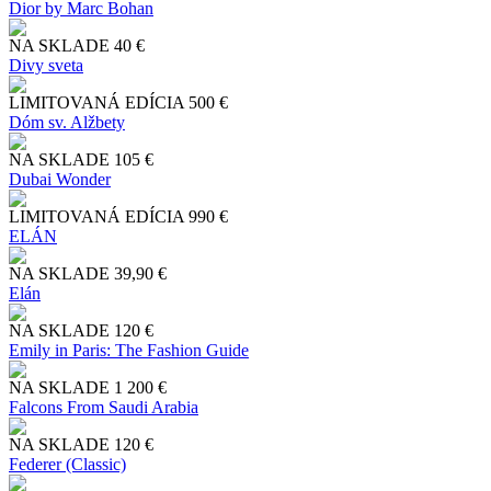
Dior by Marc Bohan
NA SKLADE
40 €
Divy sveta
LIMITOVANÁ EDÍCIA
500 €
Dóm sv. Alžbety
NA SKLADE
105 €
Dubai Wonder
LIMITOVANÁ EDÍCIA
990 €
ELÁN
NA SKLADE
39,90 €
Elán
NA SKLADE
120 €
Emily in Paris: The Fashion Guide
NA SKLADE
1 200 €
Falcons From Saudi Arabia
NA SKLADE
120 €
Federer (Classic)