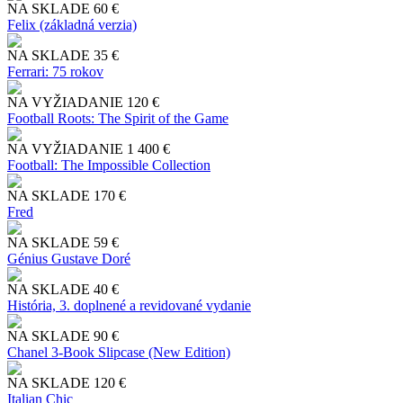
NA SKLADE
60 €
Felix (základná verzia)
NA SKLADE
35 €
Ferrari: 75 rokov
NA VYŽIADANIE
120 €
Football Roots: The Spirit of the Game
NA VYŽIADANIE
1 400 €
Football: The Impossible Collection
NA SKLADE
170 €
Fred
NA SKLADE
59 €
Génius Gustave Doré
NA SKLADE
40 €
História, 3. doplnené a revidované vydanie
NA SKLADE
90 €
Chanel 3-Book Slipcase (New Edition)
NA SKLADE
120 €
Italian Chic