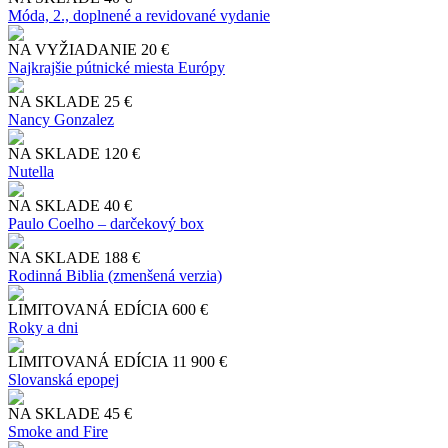
Móda, 2., doplnené a revidované vydanie
NA VYŽIADANIE
20 €
Najkrajšie pútnické miesta Európy
NA SKLADE
25 €
Nancy Gonzalez
NA SKLADE
120 €
Nutella
NA SKLADE
40 €
Paulo Coelho – darčekový box
NA SKLADE
188 €
Rodinná Biblia (zmenšená verzia)
LIMITOVANÁ EDÍCIA
600 €
Roky a dni
LIMITOVANÁ EDÍCIA
11 900 €
Slo​vanská epopej
NA SKLADE
45 €
Smoke and Fire