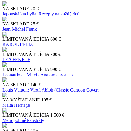
NA SKLADE
20 €
Japonská kuchyňa: Recepty na každý deň
NA SKLADE
25 €
Jean-Michel Frank
LIMITOVANÁ EDÍCIA
600 €
KAROL FELIX
LIMITOVANÁ EDÍCIA
700 €
LEA FEKETE
LIMITOVANÁ EDÍCIA
990 €
Leonardo da Vinci - Anatomický atlas
NA SKLADE
140 €
Louis Vuitton: Virgil Abloh (Classic Cartoon Cover)
NA VYŽIADANIE
105 €
Malta Heritage
LIMITOVANÁ EDÍCIA
1 500 €
Metropolitné katedrály
NA SKLADE
40 €