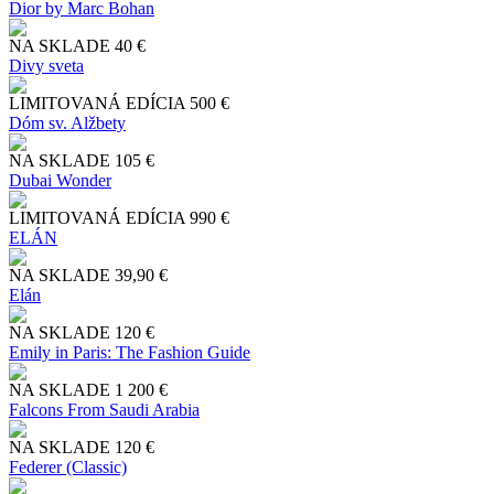
Dior by Marc Bohan
NA SKLADE
40 €
Divy sveta
LIMITOVANÁ EDÍCIA
500 €
Dóm sv. Alžbety
NA SKLADE
105 €
Dubai Wonder
LIMITOVANÁ EDÍCIA
990 €
ELÁN
NA SKLADE
39,90 €
Elán
NA SKLADE
120 €
Emily in Paris: The Fashion Guide
NA SKLADE
1 200 €
Falcons From Saudi Arabia
NA SKLADE
120 €
Federer (Classic)