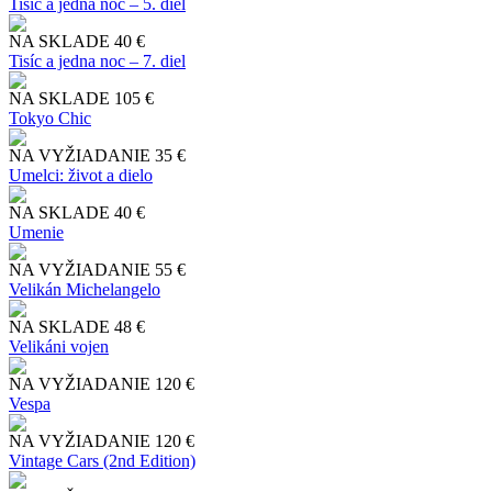
Tisíc a jedna noc – 5. diel
NA SKLADE
40 €
Tisíc a jedna noc – 7. diel
NA SKLADE
105 €
Tokyo Chic
NA VYŽIADANIE
35 €
Umelci: život a dielo
NA SKLADE
40 €
Umenie
NA VYŽIADANIE
55 €
Velikán Michelangelo
NA SKLADE
48 €
Velikáni vojen
NA VYŽIADANIE
120 €
Vespa
NA VYŽIADANIE
120 €
Vintage Cars (2nd Edition)