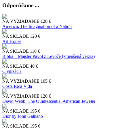
Odporúčame ...
NA VYŽIADANIE
120 €
America: The Imagination of a Nation
NA SKLADE
120 €
Art House
NA SKLADE
110 €
Biblia – Majster Pavol z Levoče (zmenšená verzia)
NA SKLADE
40 €
Civilizácia
NA VYŽIADANIE
105 €
Costa Rica Vida
NA VYŽIADANIE
120 €
David Webb: The Quintessential American Jeweler
NA SKLADE
195 €
Dior by John Galliano
NA SKLADE
195 €