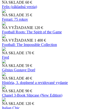
NA SKLADE
60 €
Felix (základná verzia)
NA SKLADE
35 €
Ferrari: 75 rokov
NA VYŽIADANIE
120 €
Football Roots: The Spirit of the Game
NA VYŽIADANIE
1 400 €
Football: The Impossible Collection
NA SKLADE
170 €
Fred
NA SKLADE
59 €
Génius Gustave Doré
NA SKLADE
40 €
História, 3. doplnené a revidované vydanie
NA SKLADE
90 €
Chanel 3-Book Slipcase (New Edition)
NA SKLADE
120 €
Italian Chic