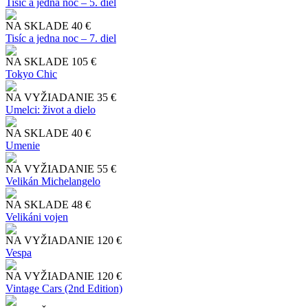
Tisíc a jedna noc – 5. diel
NA SKLADE
40 €
Tisíc a jedna noc – 7. diel
NA SKLADE
105 €
Tokyo Chic
NA VYŽIADANIE
35 €
Umelci: život a dielo
NA SKLADE
40 €
Umenie
NA VYŽIADANIE
55 €
Velikán Michelangelo
NA SKLADE
48 €
Velikáni vojen
NA VYŽIADANIE
120 €
Vespa
NA VYŽIADANIE
120 €
Vintage Cars (2nd Edition)