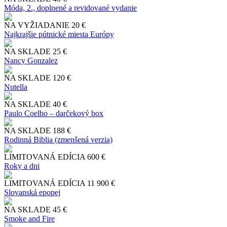
Móda, 2., doplnené a revidované vydanie
NA VYŽIADANIE
20 €
Najkrajšie pútnické miesta Európy
NA SKLADE
25 €
Nancy Gonzalez
NA SKLADE
120 €
Nutella
NA SKLADE
40 €
Paulo Coelho – darčekový box
NA SKLADE
188 €
Rodinná Biblia (zmenšená verzia)
LIMITOVANÁ EDÍCIA
600 €
Roky a dni
LIMITOVANÁ EDÍCIA
11 900 €
Slo​vanská epopej
NA SKLADE
45 €
Smoke and Fire