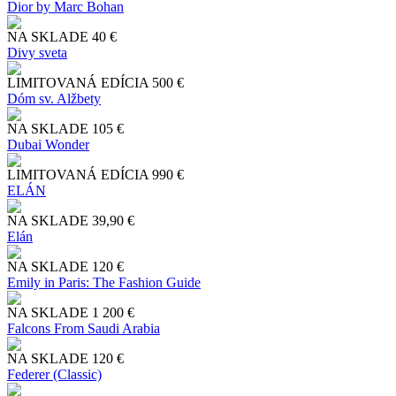
Dior by Marc Bohan
NA SKLADE
40 €
Divy sveta
LIMITOVANÁ EDÍCIA
500 €
Dóm sv. Alžbety
NA SKLADE
105 €
Dubai Wonder
LIMITOVANÁ EDÍCIA
990 €
ELÁN
NA SKLADE
39,90 €
Elán
NA SKLADE
120 €
Emily in Paris: The Fashion Guide
NA SKLADE
1 200 €
Falcons From Saudi Arabia
NA SKLADE
120 €
Federer (Classic)