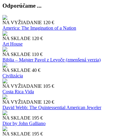
Odporúčame ...
NA VYŽIADANIE
120 €
America: The Imagination of a Nation
NA SKLADE
120 €
Art House
NA SKLADE
110 €
Biblia – Majster Pavol z Levoče (zmenšená verzia)
NA SKLADE
40 €
Civilizácia
NA VYŽIADANIE
105 €
Costa Rica Vida
NA VYŽIADANIE
120 €
David Webb: The Quintessential American Jeweler
NA SKLADE
195 €
Dior by John Galliano
NA SKLADE
195 €