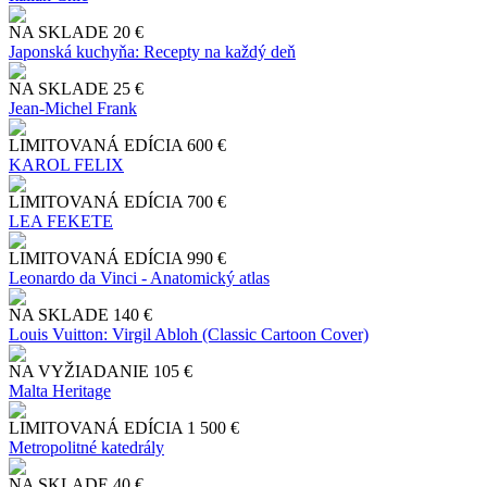
NA SKLADE
20 €
Japonská kuchyňa: Recepty na každý deň
NA SKLADE
25 €
Jean-Michel Frank
LIMITOVANÁ EDÍCIA
600 €
KAROL FELIX
LIMITOVANÁ EDÍCIA
700 €
LEA FEKETE
LIMITOVANÁ EDÍCIA
990 €
Leonardo da Vinci - Anatomický atlas
NA SKLADE
140 €
Louis Vuitton: Virgil Abloh (Classic Cartoon Cover)
NA VYŽIADANIE
105 €
Malta Heritage
LIMITOVANÁ EDÍCIA
1 500 €
Metropolitné katedrály
NA SKLADE
40 €