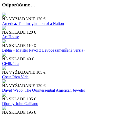
Odporúčame ...
NA VYŽIADANIE
120 €
America: The Imagination of a Nation
NA SKLADE
120 €
Art House
NA SKLADE
110 €
Biblia – Majster Pavol z Levoče (zmenšená verzia)
NA SKLADE
40 €
Civilizácia
NA VYŽIADANIE
105 €
Costa Rica Vida
NA VYŽIADANIE
120 €
David Webb: The Quintessential American Jeweler
NA SKLADE
195 €
Dior by John Galliano
NA SKLADE
195 €