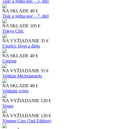
Tisíc a jedna noc – 5. diel
NA SKLADE
40 €
Tisíc a jedna noc – 7. diel
NA SKLADE
105 €
Tokyo Chic
NA VYŽIADANIE
35 €
Umelci: život a dielo
NA SKLADE
40 €
Umenie
NA VYŽIADANIE
55 €
Velikán Michelangelo
NA SKLADE
48 €
Velikáni vojen
NA VYŽIADANIE
120 €
Vespa
NA VYŽIADANIE
120 €
Vintage Cars (2nd Edition)