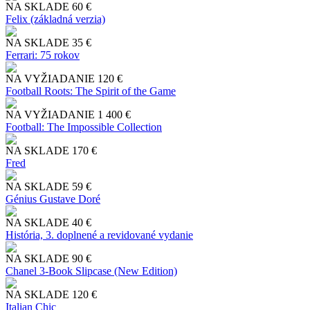
NA SKLADE
60 €
Felix (základná verzia)
NA SKLADE
35 €
Ferrari: 75 rokov
NA VYŽIADANIE
120 €
Football Roots: The Spirit of the Game
NA VYŽIADANIE
1 400 €
Football: The Impossible Collection
NA SKLADE
170 €
Fred
NA SKLADE
59 €
Génius Gustave Doré
NA SKLADE
40 €
História, 3. doplnené a revidované vydanie
NA SKLADE
90 €
Chanel 3-Book Slipcase (New Edition)
NA SKLADE
120 €
Italian Chic