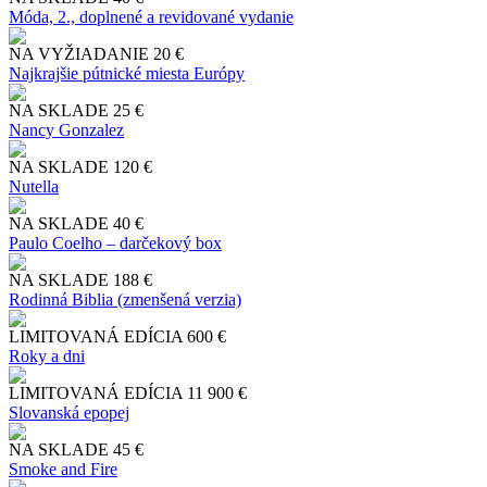
Móda, 2., doplnené a revidované vydanie
NA VYŽIADANIE
20 €
Najkrajšie pútnické miesta Európy
NA SKLADE
25 €
Nancy Gonzalez
NA SKLADE
120 €
Nutella
NA SKLADE
40 €
Paulo Coelho – darčekový box
NA SKLADE
188 €
Rodinná Biblia (zmenšená verzia)
LIMITOVANÁ EDÍCIA
600 €
Roky a dni
LIMITOVANÁ EDÍCIA
11 900 €
Slo​vanská epopej
NA SKLADE
45 €
Smoke and Fire