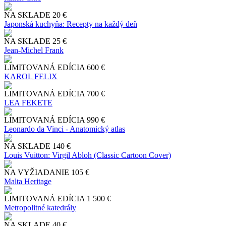
NA SKLADE
20 €
Japonská kuchyňa: Recepty na každý deň
NA SKLADE
25 €
Jean-Michel Frank
LIMITOVANÁ EDÍCIA
600 €
KAROL FELIX
LIMITOVANÁ EDÍCIA
700 €
LEA FEKETE
LIMITOVANÁ EDÍCIA
990 €
Leonardo da Vinci - Anatomický atlas
NA SKLADE
140 €
Louis Vuitton: Virgil Abloh (Classic Cartoon Cover)
NA VYŽIADANIE
105 €
Malta Heritage
LIMITOVANÁ EDÍCIA
1 500 €
Metropolitné katedrály
NA SKLADE
40 €