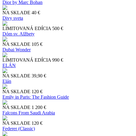
Dior by Marc Bohan
NA SKLADE
40 €
Divy sveta
LIMITOVANÁ EDÍCIA
500 €
Dóm sv. Alžbety
NA SKLADE
105 €
Dubai Wonder
LIMITOVANÁ EDÍCIA
990 €
ELÁN
NA SKLADE
39,90 €
Elán
NA SKLADE
120 €
Emily in Paris: The Fashion Guide
NA SKLADE
1 200 €
Falcons From Saudi Arabia
NA SKLADE
120 €
Federer (Classic)