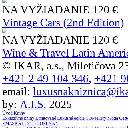
NA VYŽIADANIE
120 €
Vintage Cars (2nd Edition)
NA VYŽIADANIE
120 €
Wine & Travel Latin Ameri
© IKAR, a.s., Miletičova 23
+421 2 49 104 346
,
+421 9
email:
luxusnakniznica@ika
by:
A.I.S.
2025
Úvod
Knihy
Exkluzívne knihy
Limitované
Luxusné edície
TOPsellery
Móda
Cest
ZMEŠKALI STE
DOPLNKY