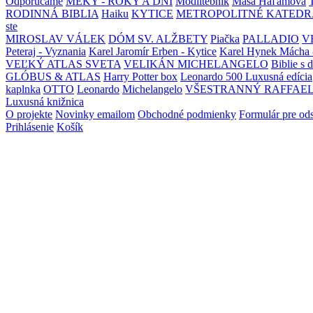
Odporúčame
MEKY - ROKY A DNI
Modlitebník
Maša Haľamová
RODINNÁ BIBLIA
Haiku
KYTICE
METROPOLITNÉ KATEDR
ste
MIROSLAV VÁLEK
DÓM SV. ALŽBETY
Piačka
PALLADIO
V
Peteraj - Vyznania
Karel Jaromír Erben - Kytice
Karel Hynek Mácha 
VEĽKÝ ATLAS SVETA
VELIKÁN MICHELANGELO
Biblie s 
GLÓBUS & ATLAS
Harry Potter box
Leonardo 500 Luxusná edícia
kaplnka
OTTO
Leonardo
Michelangelo
VŠESTRANNÝ RAFFAE
Luxusná knižnica
O projekte
Novinky emailom
Obchodné podmienky
Formulár pre od
Prihlásenie
Košík