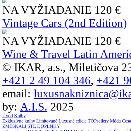
NA VYŽIADANIE
120 €
Vintage Cars (2nd Edition)
NA VYŽIADANIE
120 €
Wine & Travel Latin Ameri
© IKAR, a.s., Miletičova 23
+421 2 49 104 346
,
+421 9
email:
luxusnakniznica@ika
by:
A.I.S.
2025
Úvod
Knihy
Exkluzívne knihy
Limitované
Luxusné edície
TOPsellery
Móda
Cest
ZMEŠKALI STE
DOPLNKY