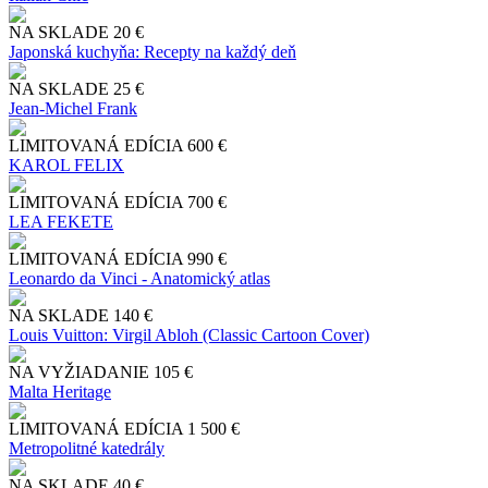
NA SKLADE
20 €
Japonská kuchyňa: Recepty na každý deň
NA SKLADE
25 €
Jean-Michel Frank
LIMITOVANÁ EDÍCIA
600 €
KAROL FELIX
LIMITOVANÁ EDÍCIA
700 €
LEA FEKETE
LIMITOVANÁ EDÍCIA
990 €
Leonardo da Vinci - Anatomický atlas
NA SKLADE
140 €
Louis Vuitton: Virgil Abloh (Classic Cartoon Cover)
NA VYŽIADANIE
105 €
Malta Heritage
LIMITOVANÁ EDÍCIA
1 500 €
Metropolitné katedrály
NA SKLADE
40 €