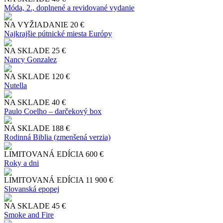
Móda, 2., doplnené a revidované vydanie
NA VYŽIADANIE
20 €
Najkrajšie pútnické miesta Európy
NA SKLADE
25 €
Nancy Gonzalez
NA SKLADE
120 €
Nutella
NA SKLADE
40 €
Paulo Coelho – darčekový box
NA SKLADE
188 €
Rodinná Biblia (zmenšená verzia)
LIMITOVANÁ EDÍCIA
600 €
Roky a dni
LIMITOVANÁ EDÍCIA
11 900 €
Slo​vanská epopej
NA SKLADE
45 €
Smoke and Fire