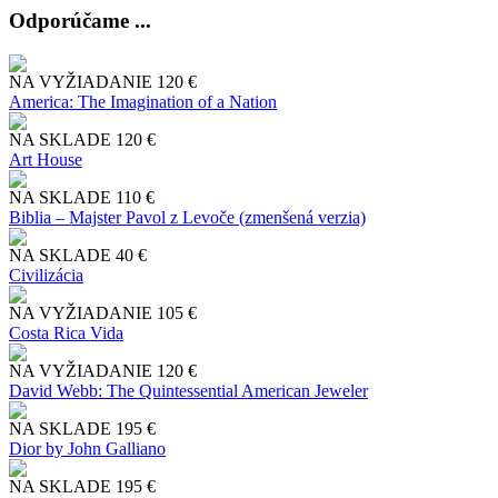
Odporúčame ...
NA VYŽIADANIE
120 €
America: The Imagination of a Nation
NA SKLADE
120 €
Art House
NA SKLADE
110 €
Biblia – Majster Pavol z Levoče (zmenšená verzia)
NA SKLADE
40 €
Civilizácia
NA VYŽIADANIE
105 €
Costa Rica Vida
NA VYŽIADANIE
120 €
David Webb: The Quintessential American Jeweler
NA SKLADE
195 €
Dior by John Galliano
NA SKLADE
195 €