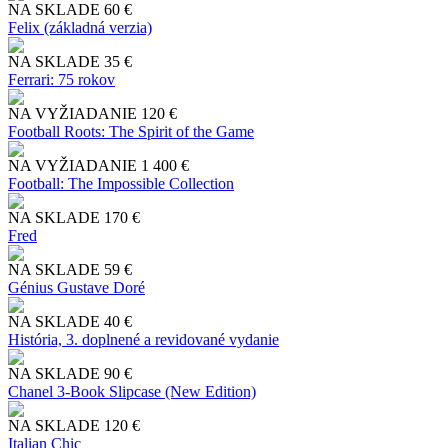
NA SKLADE
60 €
Felix (základná verzia)
NA SKLADE
35 €
Ferrari: 75 rokov
NA VYŽIADANIE
120 €
Football Roots: The Spirit of the Game
NA VYŽIADANIE
1 400 €
Football: The Impossible Collection
NA SKLADE
170 €
Fred
NA SKLADE
59 €
Génius Gustave Doré
NA SKLADE
40 €
História, 3. doplnené a revidované vydanie
NA SKLADE
90 €
Chanel 3-Book Slipcase (New Edition)
NA SKLADE
120 €
Italian Chic