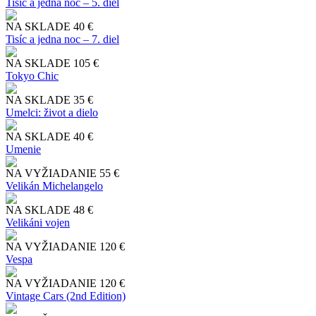
Tisíc a jedna noc – 5. diel
NA SKLADE
40 €
Tisíc a jedna noc – 7. diel
NA SKLADE
105 €
Tokyo Chic
NA SKLADE
35 €
Umelci: život a dielo
NA SKLADE
40 €
Umenie
NA VYŽIADANIE
55 €
Velikán Michelangelo
NA SKLADE
48 €
Velikáni vojen
NA VYŽIADANIE
120 €
Vespa
NA VYŽIADANIE
120 €
Vintage Cars (2nd Edition)