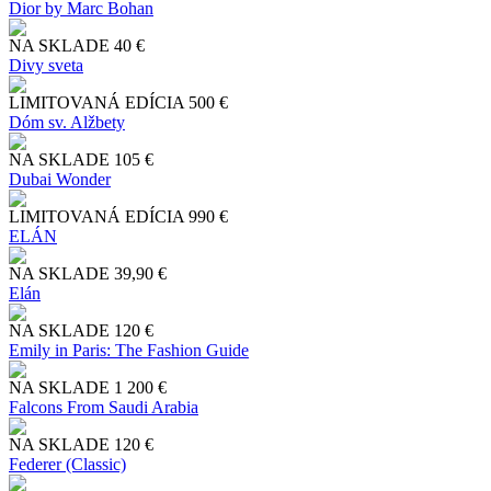
Dior by Marc Bohan
NA SKLADE
40 €
Divy sveta
LIMITOVANÁ EDÍCIA
500 €
Dóm sv. Alžbety
NA SKLADE
105 €
Dubai Wonder
LIMITOVANÁ EDÍCIA
990 €
ELÁN
NA SKLADE
39,90 €
Elán
NA SKLADE
120 €
Emily in Paris: The Fashion Guide
NA SKLADE
1 200 €
Falcons From Saudi Arabia
NA SKLADE
120 €
Federer (Classic)