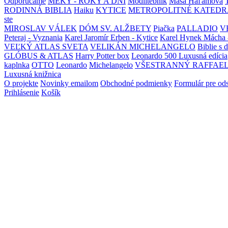
Odporúčame
MEKY - ROKY A DNI
Modlitebník
Maša Haľamová
RODINNÁ BIBLIA
Haiku
KYTICE
METROPOLITNÉ KATEDR
ste
MIROSLAV VÁLEK
DÓM SV. ALŽBETY
Piačka
PALLADIO
V
Peteraj - Vyznania
Karel Jaromír Erben - Kytice
Karel Hynek Mácha 
VEĽKÝ ATLAS SVETA
VELIKÁN MICHELANGELO
Biblie s 
GLÓBUS & ATLAS
Harry Potter box
Leonardo 500 Luxusná edícia
kaplnka
OTTO
Leonardo
Michelangelo
VŠESTRANNÝ RAFFAE
Luxusná knižnica
O projekte
Novinky emailom
Obchodné podmienky
Formulár pre od
Prihlásenie
Košík