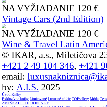
NA VYŽIADANIE
120 €
Vintage Cars (2nd Edition)
NA VYŽIADANIE
120 €
Wine & Travel Latin Ameri
© IKAR, a.s., Miletičova 23
+421 2 49 104 346
,
+421 9
email:
luxusnakniznica@ika
by:
A.I.S.
2025
Úvod
Knihy
Exkluzívne knihy
Limitované
Luxusné edície
TOPsellery
Móda
Cest
ZMEŠKALI STE
DOPLNKY