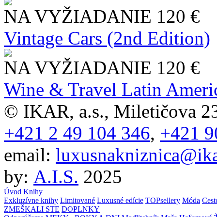
NA VYŽIADANIE
120 €
Vintage Cars (2nd Edition)
NA VYŽIADANIE
120 €
Wine & Travel Latin Ameri
© IKAR, a.s., Miletičova 23
+421 2 49 104 346
,
+421 9
email:
luxusnakniznica@ika
by:
A.I.S.
2025
Úvod
Knihy
Exkluzívne knihy
Limitované
Luxusné edície
TOPsellery
Móda
Cest
ZMEŠKALI STE
DOPLNKY