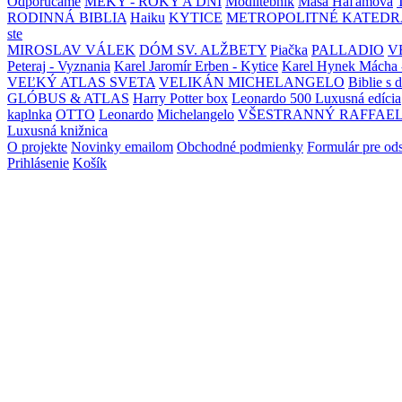
Odporúčame
MEKY - ROKY A DNI
Modlitebník
Maša Haľamová
RODINNÁ BIBLIA
Haiku
KYTICE
METROPOLITNÉ KATEDR
ste
MIROSLAV VÁLEK
DÓM SV. ALŽBETY
Piačka
PALLADIO
V
Peteraj - Vyznania
Karel Jaromír Erben - Kytice
Karel Hynek Mácha 
VEĽKÝ ATLAS SVETA
VELIKÁN MICHELANGELO
Biblie s 
GLÓBUS & ATLAS
Harry Potter box
Leonardo 500 Luxusná edícia
kaplnka
OTTO
Leonardo
Michelangelo
VŠESTRANNÝ RAFFAE
Luxusná knižnica
O projekte
Novinky emailom
Obchodné podmienky
Formulár pre od
Prihlásenie
Košík