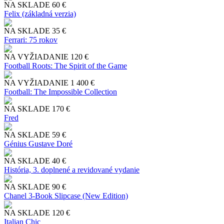
NA SKLADE
60 €
Felix (základná verzia)
NA SKLADE
35 €
Ferrari: 75 rokov
NA VYŽIADANIE
120 €
Football Roots: The Spirit of the Game
NA VYŽIADANIE
1 400 €
Football: The Impossible Collection
NA SKLADE
170 €
Fred
NA SKLADE
59 €
Génius Gustave Doré
NA SKLADE
40 €
História, 3. doplnené a revidované vydanie
NA SKLADE
90 €
Chanel 3-Book Slipcase (New Edition)
NA SKLADE
120 €
Italian Chic