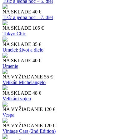
Tisíc a jedna noc – 5. diel
NA SKLADE
40 €
Tisíc a jedna noc – 7. diel
NA SKLADE
105 €
Tokyo Chic
NA SKLADE
35 €
Umelci: život a dielo
NA SKLADE
40 €
Umenie
NA VYŽIADANIE
55 €
Velikán Michelangelo
NA SKLADE
48 €
Velikáni vojen
NA VYŽIADANIE
120 €
Vespa
NA VYŽIADANIE
120 €
Vintage Cars (2nd Edition)