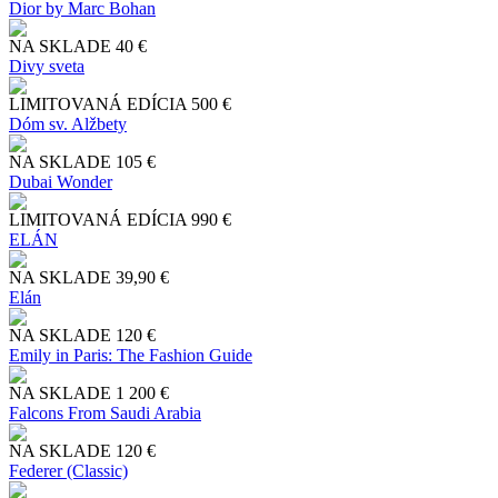
Dior by Marc Bohan
NA SKLADE
40 €
Divy sveta
LIMITOVANÁ EDÍCIA
500 €
Dóm sv. Alžbety
NA SKLADE
105 €
Dubai Wonder
LIMITOVANÁ EDÍCIA
990 €
ELÁN
NA SKLADE
39,90 €
Elán
NA SKLADE
120 €
Emily in Paris: The Fashion Guide
NA SKLADE
1 200 €
Falcons From Saudi Arabia
NA SKLADE
120 €
Federer (Classic)