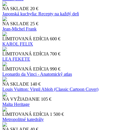
NA SKLADE
20 €
Japonská kuchyňa: Recepty na každý deň
NA SKLADE
25 €
Jean-Michel Frank
LIMITOVANÁ EDÍCIA
600 €
KAROL FELIX
LIMITOVANÁ EDÍCIA
700 €
LEA FEKETE
LIMITOVANÁ EDÍCIA
990 €
Leonardo da Vinci - Anatomický atlas
NA SKLADE
140 €
Louis Vuitton: Virgil Abloh (Classic Cartoon Cover)
NA VYŽIADANIE
105 €
Malta Heritage
LIMITOVANÁ EDÍCIA
1 500 €
Metropolitné katedrály
NA SKLADE
40 €