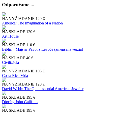
Odporúčame ...
NA VYŽIADANIE
120 €
America: The Imagination of a Nation
NA SKLADE
120 €
Art House
NA SKLADE
110 €
Biblia – Majster Pavol z Levoče (zmenšená verzia)
NA SKLADE
40 €
Civilizácia
NA VYŽIADANIE
105 €
Costa Rica Vida
NA VYŽIADANIE
120 €
David Webb: The Quintessential American Jeweler
NA SKLADE
195 €
Dior by John Galliano
NA SKLADE
195 €