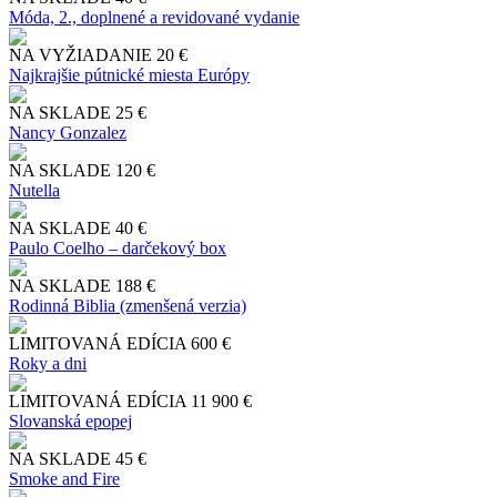
Móda, 2., doplnené a revidované vydanie
NA VYŽIADANIE
20 €
Najkrajšie pútnické miesta Európy
NA SKLADE
25 €
Nancy Gonzalez
NA SKLADE
120 €
Nutella
NA SKLADE
40 €
Paulo Coelho – darčekový box
NA SKLADE
188 €
Rodinná Biblia (zmenšená verzia)
LIMITOVANÁ EDÍCIA
600 €
Roky a dni
LIMITOVANÁ EDÍCIA
11 900 €
Slo​vanská epopej
NA SKLADE
45 €
Smoke and Fire