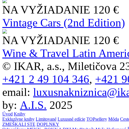
NA VYŽIADANIE
120 €
Vintage Cars (2nd Edition)
NA VYŽIADANIE
120 €
Wine & Travel Latin Ameri
© IKAR, a.s., Miletičova 23
+421 2 49 104 346
,
+421 9
email:
luxusnakniznica@ika
by:
A.I.S.
2025
Úvod
Knihy
Exkluzívne knihy
Limitované
Luxusné edície
TOPsellery
Móda
Cest
ZMEŠKALI STE
DOPLNKY