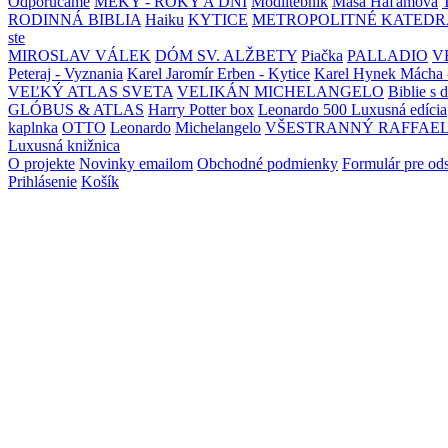
Odporúčame
MEKY - ROKY A DNI
Modlitebník
Maša Haľamová
RODINNÁ BIBLIA
Haiku
KYTICE
METROPOLITNÉ KATEDR
ste
MIROSLAV VÁLEK
DÓM SV. ALŽBETY
Piačka
PALLADIO
V
Peteraj - Vyznania
Karel Jaromír Erben - Kytice
Karel Hynek Mácha 
VEĽKÝ ATLAS SVETA
VELIKÁN MICHELANGELO
Biblie s 
GLÓBUS & ATLAS
Harry Potter box
Leonardo 500 Luxusná edícia
kaplnka
OTTO
Leonardo
Michelangelo
VŠESTRANNÝ RAFFAE
Luxusná knižnica
O projekte
Novinky emailom
Obchodné podmienky
Formulár pre od
Prihlásenie
Košík