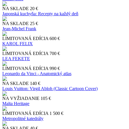
NA SKLADE
20 €
Japonská kuchyňa: Recepty na každý deň
NA SKLADE
25 €
Jean-Michel Frank
LIMITOVANÁ EDÍCIA
600 €
KAROL FELIX
LIMITOVANÁ EDÍCIA
700 €
LEA FEKETE
LIMITOVANÁ EDÍCIA
990 €
Leonardo da Vinci - Anatomický atlas
NA SKLADE
140 €
Louis Vuitton: Virgil Abloh (Classic Cartoon Cover)
NA VYŽIADANIE
105 €
Malta Heritage
LIMITOVANÁ EDÍCIA
1 500 €
Metropolitné katedrály
NA SKLADE
40 €