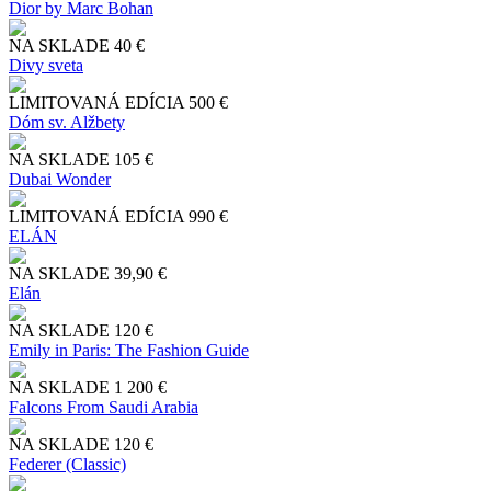
Dior by Marc Bohan
NA SKLADE
40 €
Divy sveta
LIMITOVANÁ EDÍCIA
500 €
Dóm sv. Alžbety
NA SKLADE
105 €
Dubai Wonder
LIMITOVANÁ EDÍCIA
990 €
ELÁN
NA SKLADE
39,90 €
Elán
NA SKLADE
120 €
Emily in Paris: The Fashion Guide
NA SKLADE
1 200 €
Falcons From Saudi Arabia
NA SKLADE
120 €
Federer (Classic)