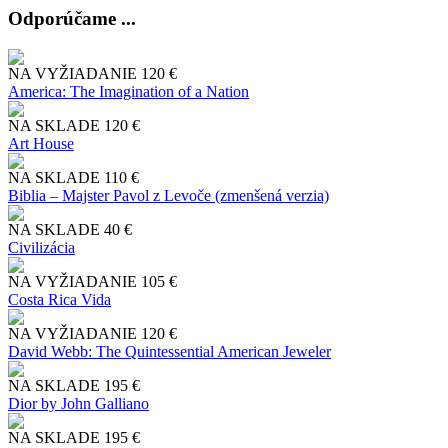
Odporúčame ...
NA VYŽIADANIE
120 €
America: The Imagination of a Nation
NA SKLADE
120 €
Art House
NA SKLADE
110 €
Biblia – Majster Pavol z Levoče (zmenšená verzia)
NA SKLADE
40 €
Civilizácia
NA VYŽIADANIE
105 €
Costa Rica Vida
NA VYŽIADANIE
120 €
David Webb: The Quintessential American Jeweler
NA SKLADE
195 €
Dior by John Galliano
NA SKLADE
195 €