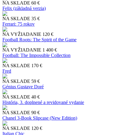
NA SKLADE
60 €
Felix (základná verzia)
NA SKLADE
35 €
Ferrari: 75 rokov
NA VYŽIADANIE
120 €
Football Roots: The Spirit of the Game
NA VYŽIADANIE
1 400 €
Football: The Impossible Collection
NA SKLADE
170 €
Fred
NA SKLADE
59 €
Génius Gustave Doré
NA SKLADE
40 €
História, 3. doplnené a revidované vydanie
NA SKLADE
90 €
Chanel 3-Book Slipcase (New Edition)
NA SKLADE
120 €
Italian Chic