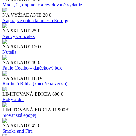
Móda, 2., doplnené a revidované vydanie
NA VYŽIADANIE
20 €
Najkrajšie pútnické miesta Európy
NA SKLADE
25 €
Nancy Gonzalez
NA SKLADE
120 €
Nutella
NA SKLADE
40 €
Paulo Coelho – darčekový box
NA SKLADE
188 €
Rodinná Biblia (zmenšená verzia)
LIMITOVANÁ EDÍCIA
600 €
Roky a dni
LIMITOVANÁ EDÍCIA
11 900 €
Slo​vanská epopej
NA SKLADE
45 €
Smoke and Fire