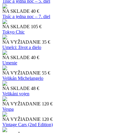
Tisíc a jedna noc – 5. diel
NA SKLADE
40 €
Tisíc a jedna noc – 7. diel
NA SKLADE
105 €
Tokyo Chic
NA VYŽIADANIE
35 €
Umelci: život a dielo
NA SKLADE
40 €
Umenie
NA VYŽIADANIE
55 €
Velikán Michelangelo
NA SKLADE
48 €
Velikáni vojen
NA VYŽIADANIE
120 €
Vespa
NA VYŽIADANIE
120 €
Vintage Cars (2nd Edition)