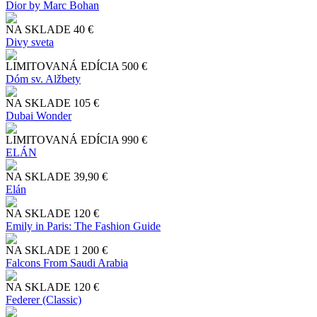
Dior by Marc Bohan
NA SKLADE
40 €
Divy sveta
LIMITOVANÁ EDÍCIA
500 €
Dóm sv. Alžbety
NA SKLADE
105 €
Dubai Wonder
LIMITOVANÁ EDÍCIA
990 €
ELÁN
NA SKLADE
39,90 €
Elán
NA SKLADE
120 €
Emily in Paris: The Fashion Guide
NA SKLADE
1 200 €
Falcons From Saudi Arabia
NA SKLADE
120 €
Federer (Classic)