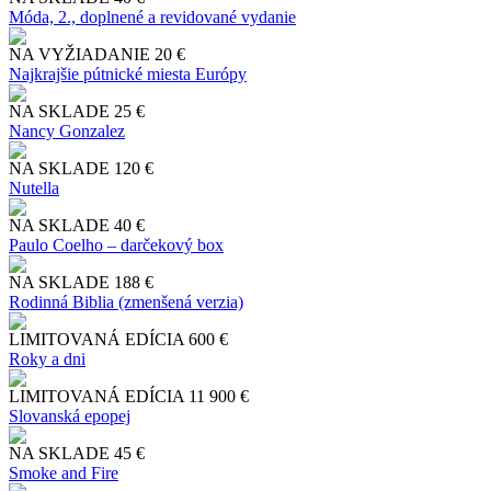
Móda, 2., doplnené a revidované vydanie
NA VYŽIADANIE
20 €
Najkrajšie pútnické miesta Európy
NA SKLADE
25 €
Nancy Gonzalez
NA SKLADE
120 €
Nutella
NA SKLADE
40 €
Paulo Coelho – darčekový box
NA SKLADE
188 €
Rodinná Biblia (zmenšená verzia)
LIMITOVANÁ EDÍCIA
600 €
Roky a dni
LIMITOVANÁ EDÍCIA
11 900 €
Slo​vanská epopej
NA SKLADE
45 €
Smoke and Fire