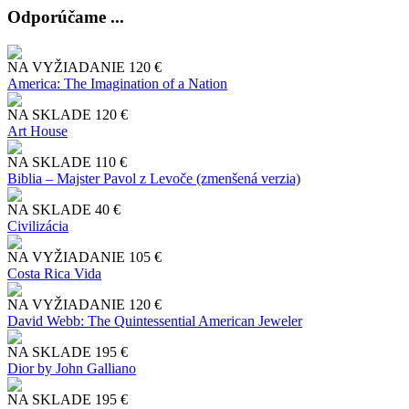
Odporúčame ...
NA VYŽIADANIE
120 €
America: The Imagination of a Nation
NA SKLADE
120 €
Art House
NA SKLADE
110 €
Biblia – Majster Pavol z Levoče (zmenšená verzia)
NA SKLADE
40 €
Civilizácia
NA VYŽIADANIE
105 €
Costa Rica Vida
NA VYŽIADANIE
120 €
David Webb: The Quintessential American Jeweler
NA SKLADE
195 €
Dior by John Galliano
NA SKLADE
195 €