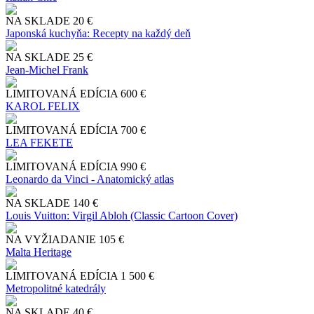
NA SKLADE
20 €
Japonská kuchyňa: Recepty na každý deň
NA SKLADE
25 €
Jean-Michel Frank
LIMITOVANÁ EDÍCIA
600 €
KAROL FELIX
LIMITOVANÁ EDÍCIA
700 €
LEA FEKETE
LIMITOVANÁ EDÍCIA
990 €
Leonardo da Vinci - Anatomický atlas
NA SKLADE
140 €
Louis Vuitton: Virgil Abloh (Classic Cartoon Cover)
NA VYŽIADANIE
105 €
Malta Heritage
LIMITOVANÁ EDÍCIA
1 500 €
Metropolitné katedrály
NA SKLADE
40 €