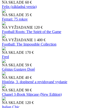
NA SKLADE
60 €
Felix (základná verzia)
NA SKLADE
35 €
Ferrari: 75 rokov
NA VYŽIADANIE
120 €
Football Roots: The Spirit of the Game
NA VYŽIADANIE
1 400 €
Football: The Impossible Collection
NA SKLADE
170 €
Fred
NA SKLADE
59 €
Génius Gustave Doré
NA SKLADE
40 €
História, 3. doplnené a revidované vydanie
NA SKLADE
90 €
Chanel 3-Book Slipcase (New Edition)
NA SKLADE
120 €
Italian Chic