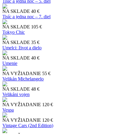
Tisíc a jedna noc – 5. diel
NA SKLADE
40 €
Tisíc a jedna noc – 7. diel
NA SKLADE
105 €
Tokyo Chic
NA SKLADE
35 €
Umelci: život a dielo
NA SKLADE
40 €
Umenie
NA VYŽIADANIE
55 €
Velikán Michelangelo
NA SKLADE
48 €
Velikáni vojen
NA VYŽIADANIE
120 €
Vespa
NA VYŽIADANIE
120 €
Vintage Cars (2nd Edition)