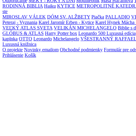
Odporúčame
MEKY - ROKY A DNI
Modlitebník
Maša Haľamová
RODINNÁ BIBLIA
Haiku
KYTICE
METROPOLITNÉ KATEDR
ste
MIROSLAV VÁLEK
DÓM SV. ALŽBETY
Piačka
PALLADIO
V
Peteraj - Vyznania
Karel Jaromír Erben - Kytice
Karel Hynek Mácha 
VEĽKÝ ATLAS SVETA
VELIKÁN MICHELANGELO
Biblie s 
GLÓBUS & ATLAS
Harry Potter box
Leonardo 500 Luxusná edícia
kaplnka
OTTO
Leonardo
Michelangelo
VŠESTRANNÝ RAFFAE
Luxusná knižnica
O projekte
Novinky emailom
Obchodné podmienky
Formulár pre od
Prihlásenie
Košík