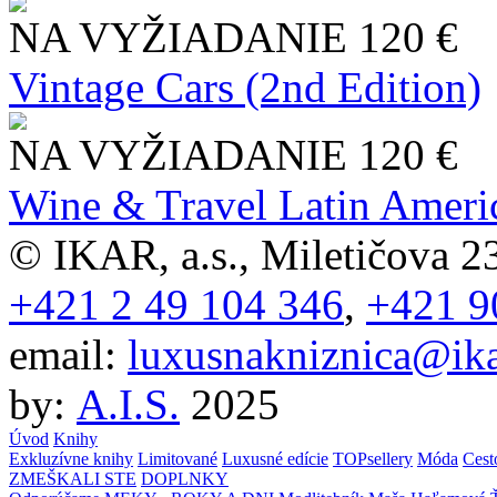
NA VYŽIADANIE
120 €
Vintage Cars (2nd Edition)
NA VYŽIADANIE
120 €
Wine & Travel Latin Ameri
© IKAR, a.s., Miletičova 23
+421 2 49 104 346
,
+421 9
email:
luxusnakniznica@ika
by:
A.I.S.
2025
Úvod
Knihy
Exkluzívne knihy
Limitované
Luxusné edície
TOPsellery
Móda
Cest
ZMEŠKALI STE
DOPLNKY