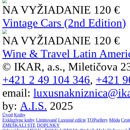
NA VYŽIADANIE
120 €
Vintage Cars (2nd Edition)
NA VYŽIADANIE
120 €
Wine & Travel Latin Ameri
© IKAR, a.s., Miletičova 23
+421 2 49 104 346
,
+421 9
email:
luxusnakniznica@ika
by:
A.I.S.
2025
Úvod
Knihy
Exkluzívne knihy
Limitované
Luxusné edície
TOPsellery
Móda
Cest
ZMEŠKALI STE
DOPLNKY