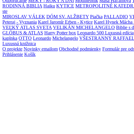
Odporúčame
MEKY - ROKY A DNI
Modlitebník
Maša Haľamová
RODINNÁ BIBLIA
Haiku
KYTICE
METROPOLITNÉ KATEDR
ste
MIROSLAV VÁLEK
DÓM SV. ALŽBETY
Piačka
PALLADIO
V
Peteraj - Vyznania
Karel Jaromír Erben - Kytice
Karel Hynek Mácha 
VEĽKÝ ATLAS SVETA
VELIKÁN MICHELANGELO
Biblie s 
GLÓBUS & ATLAS
Harry Potter box
Leonardo 500 Luxusná edícia
kaplnka
OTTO
Leonardo
Michelangelo
VŠESTRANNÝ RAFFAE
Luxusná knižnica
O projekte
Novinky emailom
Obchodné podmienky
Formulár pre od
Prihlásenie
Košík