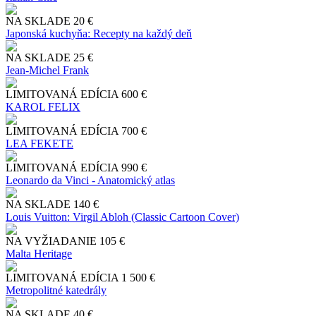
NA SKLADE
20 €
Japonská kuchyňa: Recepty na každý deň
NA SKLADE
25 €
Jean-Michel Frank
LIMITOVANÁ EDÍCIA
600 €
KAROL FELIX
LIMITOVANÁ EDÍCIA
700 €
LEA FEKETE
LIMITOVANÁ EDÍCIA
990 €
Leonardo da Vinci - Anatomický atlas
NA SKLADE
140 €
Louis Vuitton: Virgil Abloh (Classic Cartoon Cover)
NA VYŽIADANIE
105 €
Malta Heritage
LIMITOVANÁ EDÍCIA
1 500 €
Metropolitné katedrály
NA SKLADE
40 €