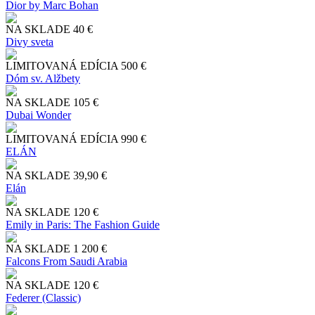
Dior by Marc Bohan
NA SKLADE
40 €
Divy sveta
LIMITOVANÁ EDÍCIA
500 €
Dóm sv. Alžbety
NA SKLADE
105 €
Dubai Wonder
LIMITOVANÁ EDÍCIA
990 €
ELÁN
NA SKLADE
39,90 €
Elán
NA SKLADE
120 €
Emily in Paris: The Fashion Guide
NA SKLADE
1 200 €
Falcons From Saudi Arabia
NA SKLADE
120 €
Federer (Classic)