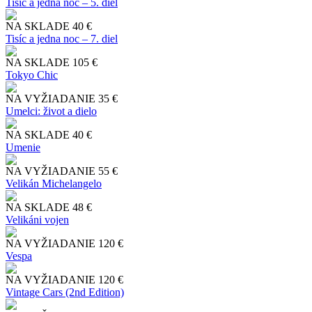
Tisíc a jedna noc – 5. diel
NA SKLADE
40 €
Tisíc a jedna noc – 7. diel
NA SKLADE
105 €
Tokyo Chic
NA VYŽIADANIE
35 €
Umelci: život a dielo
NA SKLADE
40 €
Umenie
NA VYŽIADANIE
55 €
Velikán Michelangelo
NA SKLADE
48 €
Velikáni vojen
NA VYŽIADANIE
120 €
Vespa
NA VYŽIADANIE
120 €
Vintage Cars (2nd Edition)