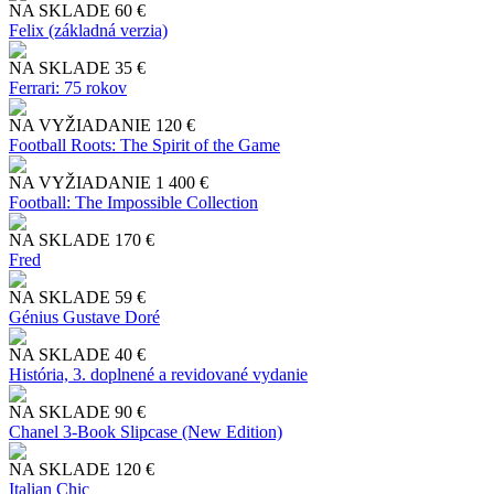
NA SKLADE
60 €
Felix (základná verzia)
NA SKLADE
35 €
Ferrari: 75 rokov
NA VYŽIADANIE
120 €
Football Roots: The Spirit of the Game
NA VYŽIADANIE
1 400 €
Football: The Impossible Collection
NA SKLADE
170 €
Fred
NA SKLADE
59 €
Génius Gustave Doré
NA SKLADE
40 €
História, 3. doplnené a revidované vydanie
NA SKLADE
90 €
Chanel 3-Book Slipcase (New Edition)
NA SKLADE
120 €
Italian Chic