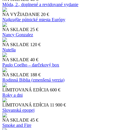
Móda, 2., doplnené a revidované vydanie
NA VYŽIADANIE
20 €
Najkrajšie pútnické miesta Európy
NA SKLADE
25 €
Nancy Gonzalez
NA SKLADE
120 €
Nutella
NA SKLADE
40 €
Paulo Coelho – darčekový box
NA SKLADE
188 €
Rodinná Biblia (zmenšená verzia)
LIMITOVANÁ EDÍCIA
600 €
Roky a dni
LIMITOVANÁ EDÍCIA
11 900 €
Slo​vanská epopej
NA SKLADE
45 €
Smoke and Fire