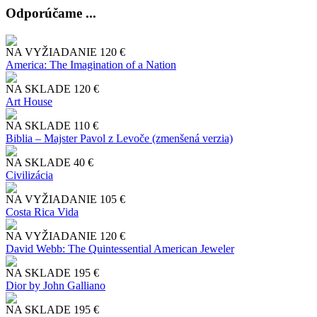
Odporúčame ...
NA VYŽIADANIE
120 €
America: The Imagination of a Nation
NA SKLADE
120 €
Art House
NA SKLADE
110 €
Biblia – Majster Pavol z Levoče (zmenšená verzia)
NA SKLADE
40 €
Civilizácia
NA VYŽIADANIE
105 €
Costa Rica Vida
NA VYŽIADANIE
120 €
David Webb: The Quintessential American Jeweler
NA SKLADE
195 €
Dior by John Galliano
NA SKLADE
195 €